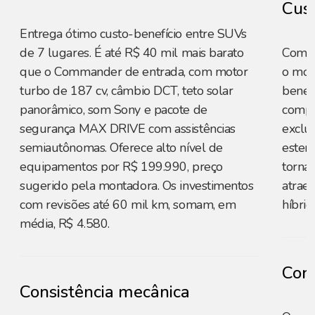
Cust
Entrega ótimo custo-benefício entre SUVs
de 7 lugares. É até R$ 40 mil mais barato
Com p
que o Commander de entrada, com motor
o mod
turbo de 187 cv, câmbio DCT, teto solar
benefí
panorâmico, som Sony e pacote de
compet
segurança MAX DRIVE com assistências
exclu
semiautônomas. Oferece alto nível de
esten
equipamentos por R$ 199.990, preço
torna
sugerido pela montadora. Os investimentos
atrae
com revisões até 60 mil km, somam, em
híbri
média, R$ 4.580.
Cons
Consistência mecânica