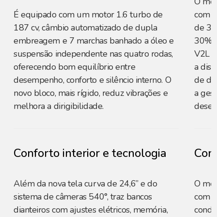
O mot
É equipado com um motor 1.6 turbo de
com o 
187 cv, câmbio automatizado de dupla
de 32
embreagem e 7 marchas banhado a óleo e
30% a
suspensão independente nas quatro rodas,
V2L (
oferecendo bom equilíbrio entre
a disp
desempenho, conforto e silêncio interno. O
de du
novo bloco, mais rígido, reduz vibrações e
a gest
melhora a dirigibilidade.
desemp
Conforto interior e tecnologia
Conf
Além da nova tela curva de 24,6” e do
O mode
sistema de câmeras 540°, traz bancos
com b
dianteiros com ajustes elétricos, memória,
condic