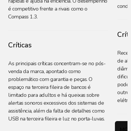
rápidas e ajuda na eficiência. O desempenho
condiç
é competitivo frente a rivais como o
Compass 1.3.
Crít
Críticas
Recebe
de al
As principais críticas concentram-se no pós-
diâme
venda da marca, apontado como
dificu
problemático com garantia e peças. O
pode 
espaço na terceira fileira de bancos é
outro
limitado para adultos e há queixas sobre
elétri
alertas sonoros excessivos dos sistemas de
assistência, além da falta de detalhes como
USB na terceira fileira e luz no porta-luvas.
MOT