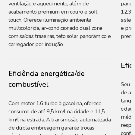
ventilação e aquecimento, além de
panorâ
acabamento premium em couro e soft
12,3”
touch. Oferece iluminação ambiente
sistem
multicolorida, ar-condicionado dual zone
e pra
com saídas traseiras, teto solar panorâmico e
premi
carregador por indução.
Efic
Eficiência energética/de
combustível
Seu m
de at
tanqu
Com motor 1.6 turbo à gasolina, oferece
cidad
consumo de até 9,5 km/l na cidade e 11,5
médio
km/l na estrada. A transmissão automatizada
respec
de dupla embreagem garante trocas
confo