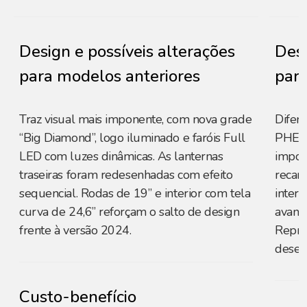
Design e possíveis alterações
Desi
para modelos anteriores
para
Traz visual mais imponente, com nova grade
Difer
“Big Diamond”, logo iluminado e faróis Full
PHEV3
LED com luzes dinâmicas. As lanternas
impor
traseiras foram redesenhadas com efeito
recar
sequencial. Rodas de 19” e interior com tela
interi
curva de 24,6” reforçam o salto de design
avanç
frente à versão 2024.
Repre
desem
Custo-benefício