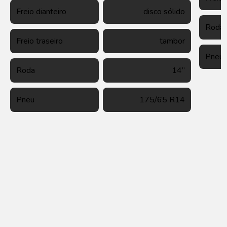
Freio dianteiro
disco sólido
Roda
Freio traseiro
tambor
Pneu
Roda
14”
Pneu
175/65 R14