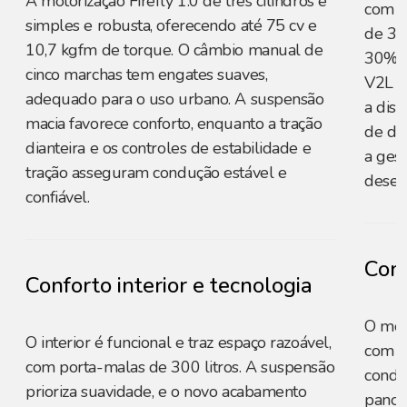
A motorização Firefly 1.0 de três cilindros é
com o 
simples e robusta, oferecendo até 75 cv e
de 32
10,7 kgfm de torque. O câmbio manual de
30% a
cinco marchas tem engates suaves,
V2L (
adequado para o uso urbano. A suspensão
a disp
macia favorece conforto, enquanto a tração
de du
dianteira e os controles de estabilidade e
a gest
tração asseguram condução estável e
desemp
confiável.
Conf
Conforto interior e tecnologia
O mode
O interior é funcional e traz espaço razoável,
com b
com porta-malas de 300 litros. A suspensão
condic
prioriza suavidade, e o novo acabamento
panorâ