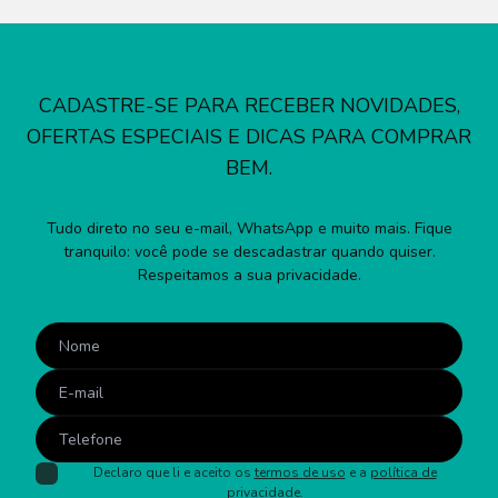
CADASTRE-SE PARA RECEBER NOVIDADES,
OFERTAS ESPECIAIS E DICAS PARA COMPRAR
BEM.
Tudo direto no seu e-mail, WhatsApp e muito mais. Fique
tranquilo: você pode se descadastrar quando quiser.
Respeitamos a sua privacidade.
Declaro que li e aceito os
termos de uso
e a
política de
privacidade
.