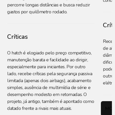
condiç
percorre longas distâncias e busca reduzir
gastos por quilômetro rodado.
Crít
Críticas
Recebe
de al
O hatch é elogiado pelo preço competitivo,
diâme
manutenção barata e facilidade ao dirigir,
dificu
especialmente para iniciantes. Por outro
pode 
lado, recebe críticas pela segurança passiva
outro
limitada (apenas dois airbags), acabamento
elétri
simples, ausência de multimídia de série e
desempenho modesto em retomadas. O
projeto, já antigo, também é apontado como
datado frente a rivais mais atuais.
MOT