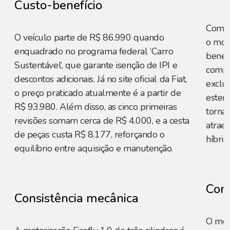
Custo-benefício
Com p
O veículo parte de R$ 86.990 quando
o mod
enquadrado no programa federal ‘Carro
benefí
Sustentável’, que garante isenção de IPI e
compet
descontos adicionais. Já no site oficial da Fiat,
exclu
o preço praticado atualmente é a partir de
esten
R$ 93.980. Além disso, as cinco primeiras
torna
revisões somam cerca de R$ 4.000, e a cesta
atrae
de peças custa R$ 8.177, reforçando o
híbri
equilíbrio entre aquisição e manutenção.
Cons
Consistência mecânica
O mot