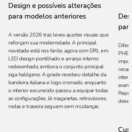
Design e possíveis alterações
para modelos anteriores
Desi
para
A versão 2026 traz leves ajustes visuais que
reforçam sua modernidade. A principal
Difer
novidade está nos faróis, agora com DRL em
PHEV3
LED design pontilhado e arranjo interno
impor
redesenhado, embora o conjunto principal
recar
siga halógeno. A grade recebeu detalhe da
interi
bandeira italiana e logo cromado, enquanto
avanç
o interior escurecido passou a equipar todas
Repre
as configurações. Já maçanetas, retrovisores,
desem
rodas e traseira seguem sem mudanças.
Cust