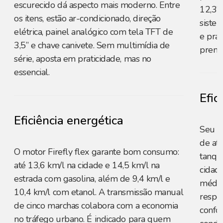
escurecido dá aspecto mais moderno. Entre
12,3”
os itens, estão ar-condicionado, direção
sistem
elétrica, painel analógico com tela TFT de
e pra
3,5” e chave canivete. Sem multimídia de
premi
série, aposta em praticidade, mas no
essencial.
Efic
Eficiência energética
Seu m
de at
O motor Firefly flex garante bom consumo:
tanqu
até 13,6 km/l na cidade e 14,5 km/l na
cidad
estrada com gasolina, além de 9,4 km/l e
médio
10,4 km/l com etanol. A transmissão manual
respec
de cinco marchas colabora com a economia
confo
no tráfego urbano. É indicado para quem