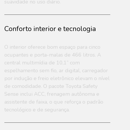
suavidade no uso diário.
Conforto interior e tecnologia
O interior oferece bom espaço para cinco
ocupantes e porta-malas de 466 litros. A
central multimídia de 10,1” com
espelhamento sem fio, ar digital, carregador
por indução e freio eletrônico elevam o nível
de comodidade. O pacote Toyota Safety
Sense inclui ACC, frenagem autônoma e
assistente de faixa, o que reforça o padrão
tecnológico e de segurança.