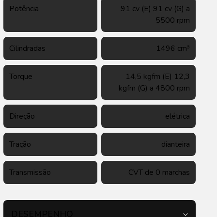
Potência
91 cv (E) 91 cv (G) a
5500 rpm
Cilindradas
1496 cm³
Torque
14,5 kgfm (E) 12,3
kgfm (G) a 4800 rpm
Direção
elétrica
Tração
dianteira
Transmissão
CVT de 0 marchas
DESEMPENHO