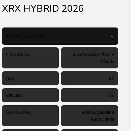
XRX HYBRID 2026
MOTORIZAÇÃO
Motorização
a combustão (flex) e
híbrido
Tipo
1.5
Válvulas
16
Combustível
etanol, gasolina,
eletricidade