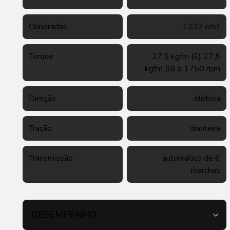
Cilindradas
1332 cm3
Torque
27,5 kgfm (E) 27,5
kgfm (G) a 1750 rpm
Direção
elétrica
Tração
dianteira
Transmissão
automático de 6
marchas
DESEMPENHO