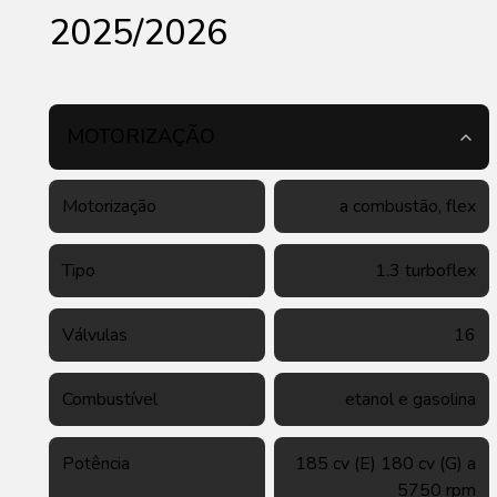
2025/2026
MOTORIZAÇÃO
Motorização
a combustão, flex
Tipo
1.3 turboflex
Válvulas
16
Combustível
etanol e gasolina
Potência
185 cv (E) 180 cv (G) a
5750 rpm