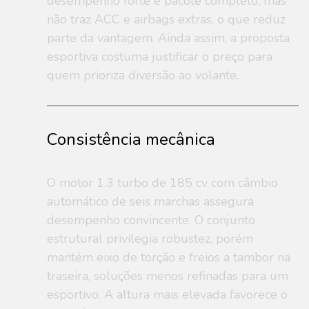
desempenho forte e pacote completo, mas
não traz ACC e airbags extras, o que reduz
parte da vantagem. Ainda assim, a proposta
esportiva costuma justificar o preço para
quem prioriza diversão ao volante.
Consistência mecânica
O motor 1.3 turbo de 185 cv com câmbio
automático de seis marchas assegura
desempenho convincente. O conjunto
estrutural privilegia robustez, porém
mantém eixo de torção e freios a tambor na
traseira, soluções menos refinadas para um
esportivo. A altura mais elevada favorece o