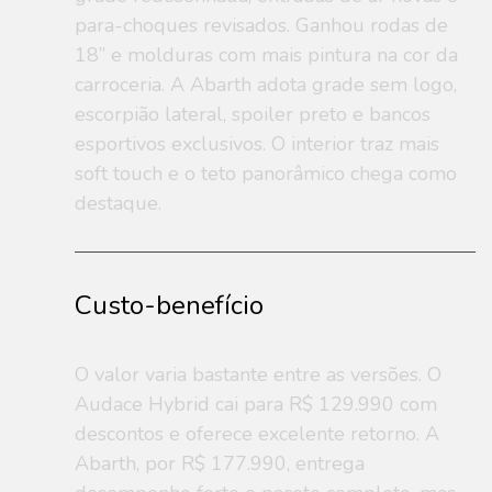
para-choques revisados. Ganhou rodas de
18” e molduras com mais pintura na cor da
carroceria. A Abarth adota grade sem logo,
escorpião lateral, spoiler preto e bancos
esportivos exclusivos. O interior traz mais
soft touch e o teto panorâmico chega como
destaque.
Custo-benefício
O valor varia bastante entre as versões. O
Audace Hybrid cai para R$ 129.990 com
descontos e oferece excelente retorno. A
Abarth, por R$ 177.990, entrega