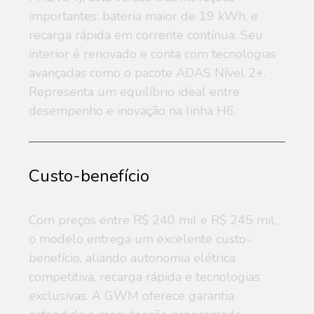
Pneu
235/55 R19
importantes: bateria maior de 19 kWh, e
recarga rápida em corrente contínua. Seu
interior é renovado e conta com tecnologias
avançadas como o pacote ADAS Nível 2+.
Representa um equilíbrio ideal entre
desempenho e inovação na linha H6.
Custo-benefício
Com preços entre R$ 240 mil e R$ 245 mil,
o modelo entrega um excelente custo-
benefício, aliando autonomia elétrica
competitiva, recarga rápida e tecnologias
exclusivas. A GWM oferece garantia