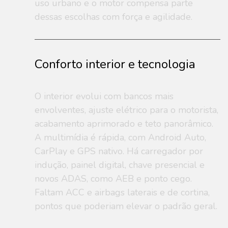
uso urbano e o motor compensa parte
dessas escolhas com força e agilidade.
Conforto interior e tecnologia
O interior evolui com bancos mais
envolventes, ajuste elétrico para o motorista,
acabamento aprimorado e teto panorâmico.
A multimídia é rápida, com Android Auto,
CarPlay e GPS nativo. Há carregador por
indução, painel digital, chave presencial e
novos ADAS, como AEB e ponto cego.
Faltam ACC e airbags laterais e de cortina,
pontos que poderiam elevar o padrão geral.