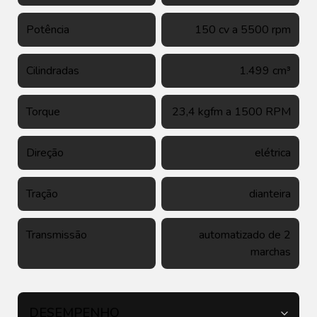
Potência
150 cv a 5500 rpm
Cilindradas
1.499 cm³
Torque
23,4 kgfm a 1500 RPM
Direção
elétrica
Tração
dianteira
Transmissão
automatizado de 2
marchas
DESEMPENHO