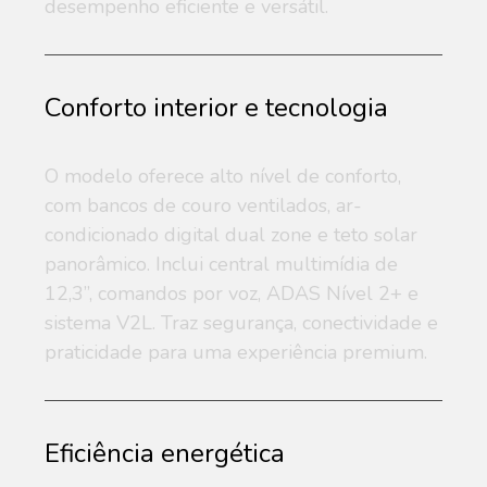
desempenho eficiente e versátil.
Conforto interior e tecnologia
O modelo oferece alto nível de conforto,
com bancos de couro ventilados, ar-
condicionado digital dual zone e teto solar
panorâmico. Inclui central multimídia de
12,3”, comandos por voz, ADAS Nível 2+ e
sistema V2L. Traz segurança, conectividade e
praticidade para uma experiência premium.
Eficiência energética