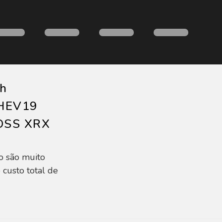
th
HEV19
OSS XRX
o são muito
 custo total de