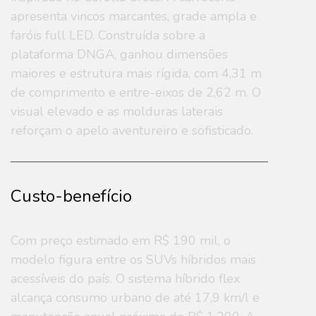
apresenta vincos marcantes, grade ampla e
faróis full LED. Construída sobre a
plataforma DNGA, ganhou dimensões
maiores e estrutura mais rígida, com 4,31 m
de comprimento e entre-eixos de 2,62 m. O
visual elevado e as molduras laterais
reforçam o apelo aventureiro e sofisticado.
Custo-benefício
Com preço estimado em R$ 190 mil, o
modelo figura entre os SUVs híbridos mais
acessíveis do país. O sistema híbrido flex
alcança consumo urbano de até 17,9 km/l e