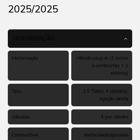
2025/2025
MOTORIZAÇÃO
Motorização
Híbrido plug-in (1 motor
à combustão + 1
elétrico)
Tipo
1.5 Turbo, 4 cilindros,
injeção direta
Válvulas
4 por cilindro
Combustível
eletricidade/gasolina