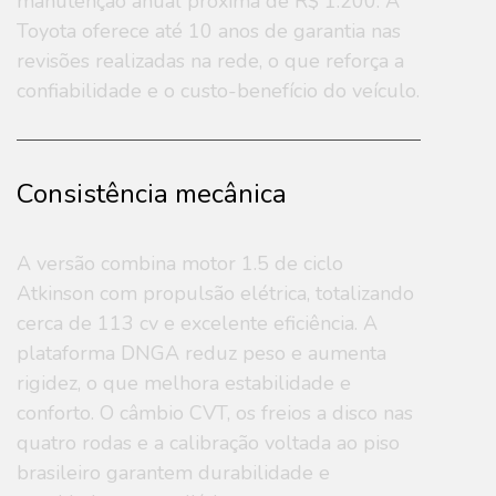
manutenção anual próxima de R$ 1.200. A
Toyota oferece até 10 anos de garantia nas
revisões realizadas na rede, o que reforça a
confiabilidade e o custo-benefício do veículo.
Consistência mecânica
A versão combina motor 1.5 de ciclo
Atkinson com propulsão elétrica, totalizando
cerca de 113 cv e excelente eficiência. A
plataforma DNGA reduz peso e aumenta
rigidez, o que melhora estabilidade e
conforto. O câmbio CVT, os freios a disco nas
quatro rodas e a calibração voltada ao piso
brasileiro garantem durabilidade e