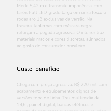
Mede 5,42 m e transmite imponência, com
faróis Full LED, grade larga em cinza fosco e
rodas aro 18 exclusivas da versão. Na
traseira, lanternas com máscara negra
reforçam a pegada agressiva. O interior traz
materiais macios e cores discretas, alinhados
ao gosto do consumidor brasileiro.
Custo-benefício
Chega com preço agressivo: R$ 220 mil, com
acabamento e equipamentos dignos de
versões topo de linha. Traz multimídia de
14,6”, painel digital, bancos elétricos e