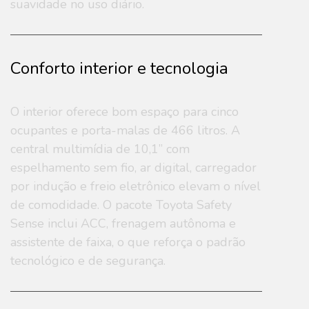
suavidade no uso diário.
Conforto interior e tecnologia
O interior oferece bom espaço para cinco
ocupantes e porta-malas de 466 litros. A
central multimídia de 10,1” com
espelhamento sem fio, ar digital, carregador
por indução e freio eletrônico elevam o nível
de comodidade. O pacote Toyota Safety
Sense inclui ACC, frenagem autônoma e
assistente de faixa, o que reforça o padrão
tecnológico e de segurança.