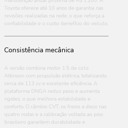
manutenção anual próxima de R$ 1.200. A
Toyota oferece até 10 anos de garantia nas
revisões realizadas na rede, o que reforça a
confiabilidade e o custo-benefício do veículo.
Consistência mecânica
A versão combina motor 1.5 de ciclo
Atkinson com propulsão elétrica, totalizando
cerca de 113 cv e excelente eficiência. A
plataforma DNGA reduz peso e aumenta
rigidez, o que melhora estabilidade e
conforto. O câmbio CVT, os freios a disco nas
quatro rodas e a calibração voltada ao piso
brasileiro garantem durabilidade e