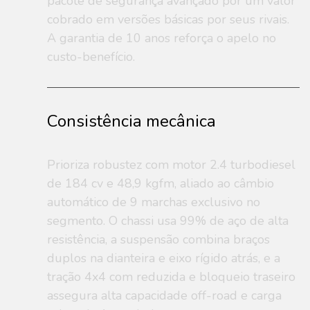
pacote de segurança avançado por um valor
cobrado em versões básicas por seus rivais.
A garantia de 10 anos reforça o apelo no
custo-benefício.
Consistência mecânica
Prioriza robustez com motor 2.4 turbodiesel
de 184 cv e 48,9 kgfm, aliado ao câmbio
automático de 9 marchas exclusivo no
segmento. O chassi usa 99% de aço de alta
resistência, a suspensão combina braços
duplos na dianteira e eixo rígido atrás, e a
tração 4x4 com reduzida e bloqueio traseiro
assegura alta capacidade off-road e carga