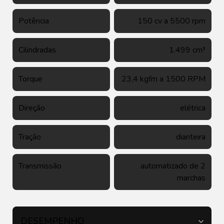
Potência
150 cv a 5500 rpm
Cilindradas
1.499 cm³
Torque
23,4 kgfm a 1500 RPM
Direção
elétrica
Tração
dianteira
Transmissão
automatizado de 2
marchas
DESEMPENHO