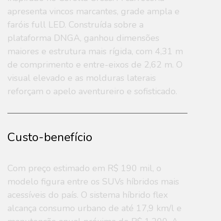
apresenta vincos marcantes, grade ampla e
faróis full LED. Construída sobre a
plataforma DNGA, ganhou dimensões
maiores e estrutura mais rígida, com 4,31 m
de comprimento e entre-eixos de 2,62 m. O
visual elevado e as molduras laterais
reforçam o apelo aventureiro e sofisticado.
Custo-benefício
Com preço estimado em R$ 190 mil, o
modelo figura entre os SUVs híbridos mais
acessíveis do país. O sistema híbrido flex
alcança consumo urbano de até 17,9 km/l e