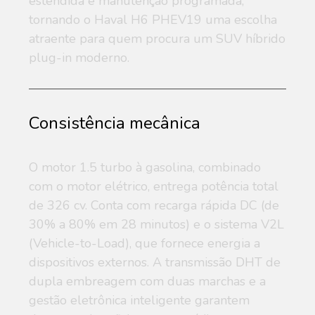
estendida e manutenção programada,
tornando o Haval H6 PHEV19 uma escolha
atraente para quem procura um SUV híbrido
plug-in moderno.
Consistência mecânica
O motor 1.5 turbo à gasolina, combinado
com o motor elétrico, entrega potência total
de 326 cv. Conta com recarga rápida DC (de
30% a 80% em 28 minutos) e o sistema V2L
(Vehicle-to-Load), que fornece energia a
dispositivos externos. A transmissão DHT de
dupla embreagem com duas marchas e a
gestão eletrônica inteligente garantem