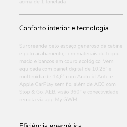
acima de 1 tonelada.
Conforto interior e tecnologia
Surpreende pelo espaço generoso da cabine
e pelo acabamento, com materiais de toque
macio e bancos em couro ecológico. Vem
equipada com painel digital de 10,25” e
multimídia de 14,6” com Android Auto e
Apple CarPlay sem fio, além de ACC com
Stop & Go, AEB, visão 360° e conectividade
remota via app My GWM.
Eficiência energética