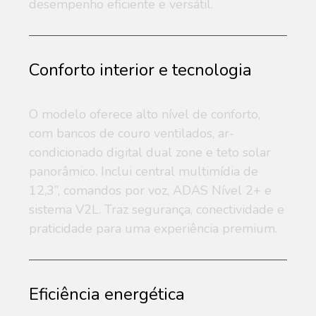
desempenho eficiente e versátil.
Conforto interior e tecnologia
O modelo oferece alto nível de conforto,
com bancos de couro ventilados, ar-
condicionado digital dual zone e teto solar
panorâmico. Inclui central multimídia de
12,3”, comandos por voz, ADAS Nível 2+ e
sistema V2L. Traz segurança, conectividade e
praticidade para uma experiência premium.
Eficiência energética