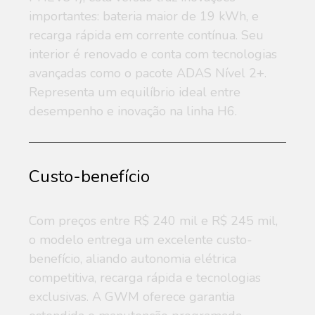
Pneu
235/55 R19
importantes: bateria maior de 19 kWh, e
recarga rápida em corrente contínua. Seu
interior é renovado e conta com tecnologias
avançadas como o pacote ADAS Nível 2+.
Representa um equilíbrio ideal entre
desempenho e inovação na linha H6.
Custo-benefício
Com preços entre R$ 240 mil e R$ 245 mil,
o modelo entrega um excelente custo-
benefício, aliando autonomia elétrica
competitiva, recarga rápida e tecnologias
exclusivas. A GWM oferece garantia