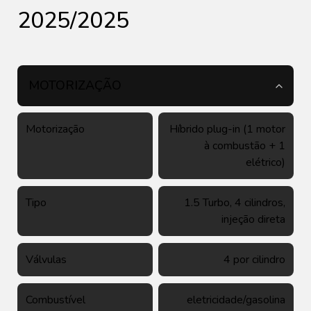
2025/2025
MOTORIZAÇÃO
Motorização
Híbrido plug-in (1 motor
à combustão + 1
elétrico)
Tipo
1.5 Turbo, 4 cilindros,
injeção direta
Válvulas
4 por cilindro
Combustível
eletricidade/gasolina