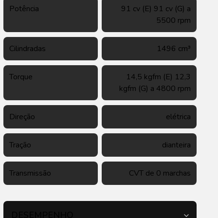
Potência
91 cv (E) 91 cv (G) a
5500 rpm
Cilindradas
1496 cm³
Torque
14,5 kgfm (E) 12,3
kgfm (G) a 4800 rpm
Direção
elétrica
Tração
dianteira
Transmissão
CVT de 0 marchas
DESEMPENHO