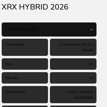
XRX HYBRID 2026
MOTORIZAÇÃO
Motorização
a combustão (flex) e
híbrido
Tipo
1.5
Válvulas
16
Combustível
etanol, gasolina,
eletricidade