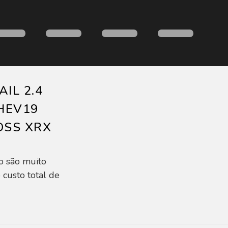
IL 2.4
HEV19
OSS XRX
o são muito
 custo total de