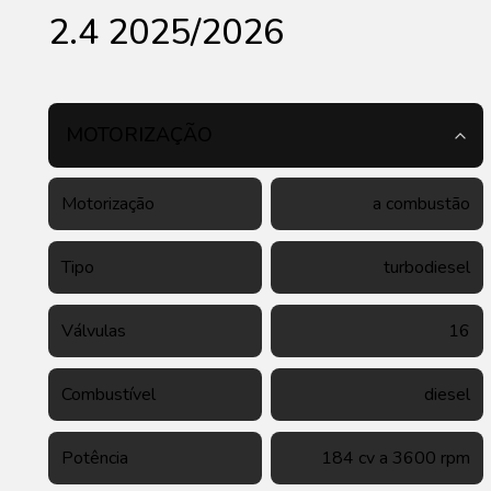
2.4 2025/2026
MOTORIZAÇÃO
Motorização
a combustão
Tipo
turbodiesel
Válvulas
16
Combustível
diesel
Potência
184 cv a 3600 rpm