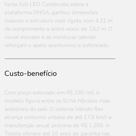
faróis full LED. Construída sobre a
plataforma DNGA, ganhou dimensões
maiores e estrutura mais rígida, com 4,31 m
de comprimento e entre-eixos de 2,62 m. O
visual elevado e as molduras laterais
reforçam o apelo aventureiro e sofisticado.
Custo-benefício
Com preço estimado em R$ 190 mil, o
modelo figura entre os SUVs híbridos mais
acessíveis do país. O sistema híbrido flex
alcança consumo urbano de até 17,9 km/l e
manutenção anual próxima de R$ 1.200. A
Toyota oferece até 10 anos de garantia nas