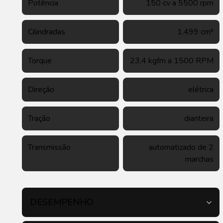
Potência
150 cv a 5500 rpm
Cilindradas
1.499 cm³
Torque
23,4 kgfm a 1500 RPM
Direção
elétrica
Tração
dianteira
Transmissão
automatizado de 2
marchas
DESEMPENHO