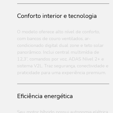
Conforto interior e tecnologia
O modelo oferece alto nível de conforto,
com bancos de couro ventilados, ar-
condicionado digital dual zone e teto solar
panorâmico. Inclui central multimídia de
12,3”, comandos por voz, ADAS Nível 2+ e
sistema V2L. Traz segurança, conectividade e
praticidade para uma experiência premium.
Eficiência energética
Seu motor híbrido possui autonomia elétrica