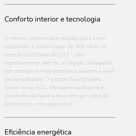
Conforto interior e tecnologia
O interior oferece bom espaço para cinco
ocupantes e porta-malas de 466 litros. A
central multimídia de 10,1” com
espelhamento sem fio, ar digital, carregador
por indução e freio eletrônico elevam o nível
de comodidade. O pacote Toyota Safety
Sense inclui ACC, frenagem autônoma e
assistente de faixa, o que reforça o padrão
tecnológico e de segurança.
Eficiência energética