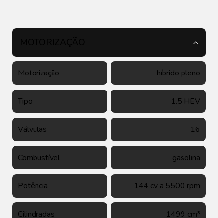
MOTORIZAÇÃO
Motorização
híbrido pleno
Tipo
1.5 HEV
Válvulas
16
Combustível
gasolina
Potência
144 cv a 5500 rpm
Cilindradas
1499 cm³