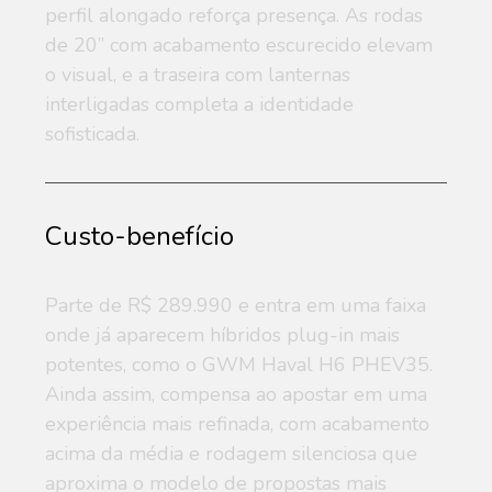
perfil alongado reforça presença. As rodas
de 20” com acabamento escurecido elevam
o visual, e a traseira com lanternas
interligadas completa a identidade
sofisticada.
Custo-benefício
Parte de R$ 289.990 e entra em uma faixa
onde já aparecem híbridos plug-in mais
potentes, como o GWM Haval H6 PHEV35.
Ainda assim, compensa ao apostar em uma
experiência mais refinada, com acabamento
acima da média e rodagem silenciosa que
aproxima o modelo de propostas mais