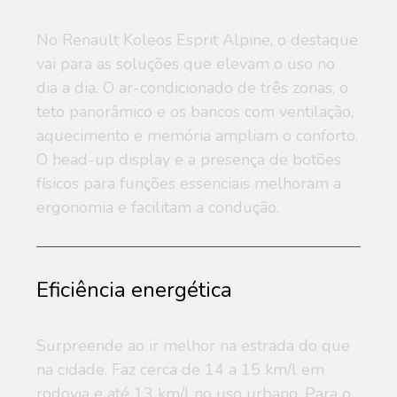
No Renault Koleos Esprit Alpine, o destaque
vai para as soluções que elevam o uso no
dia a dia. O ar-condicionado de três zonas, o
teto panorâmico e os bancos com ventilação,
aquecimento e memória ampliam o conforto.
O head-up display e a presença de botões
físicos para funções essenciais melhoram a
ergonomia e facilitam a condução.
Eficiência energética
Surpreende ao ir melhor na estrada do que
na cidade. Faz cerca de 14 a 15 km/l em
rodovia e até 13 km/l no uso urbano. Para o