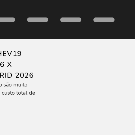
HEV19
26 X
RID 2026
o são muito
 custo total de