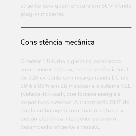
atraente para quem procura um SUV híbrido
plug-in moderno.
Consistência mecânica
O motor 1.5 turbo à gasolina, combinado
com o motor elétrico, entrega potência total
de 326 cv. Conta com recarga rápida DC (de
30% a 80% em 28 minutos) e o sistema V2L
(Vehicle-to-Load), que fornece energia a
dispositivos externos. A transmissão DHT de
dupla embreagem com duas marchas e a
gestão eletrônica inteligente garantem
desempenho eficiente e versátil.