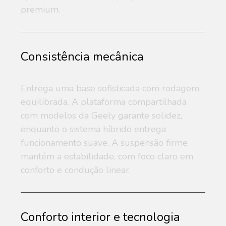
premium.
Consistência mecânica
Entrega uma base sofisticada com rodagem
equilibrada. A plataforma compartilhada
com modelos da Geely garante solidez,
enquanto o sistema híbrido entrega
funcionamento suave. A suspensão firme
mantém a estabilidade, com foco claro em
conforto e condução linear.
Conforto interior e tecnologia