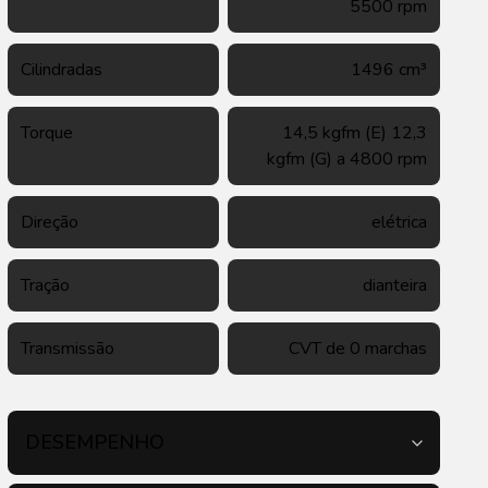
5500 rpm
Cilindradas
1496 cm³
Torque
14,5 kgfm (E) 12,3
kgfm (G) a 4800 rpm
Direção
elétrica
Tração
dianteira
Transmissão
CVT de 0 marchas
DESEMPENHO