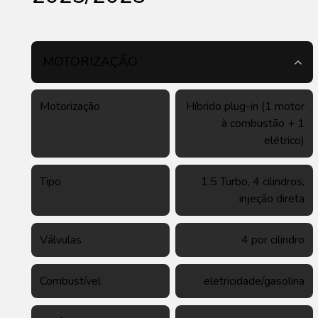
MOTORIZAÇÃO
Motorização
Híbrido plug-in (1 motor
à combustão + 1
elétrico)
Tipo
1.5 Turbo, 4 cilindros,
injeção direta
Válvulas
4 por cilindro
Combustível
eletricidade/gasolina