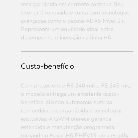
recarga rápida em corrente contínua. Seu
interior é renovado e conta com tecnologias
avançadas como o pacote ADAS Nível 2+.
Representa um equilíbrio ideal entre
desempenho e inovação na linha H6.
Custo-benefício
Com preços entre R$ 240 mil e R$ 245 mil,
o modelo entrega um excelente custo-
benefício, aliando autonomia elétrica
competitiva, recarga rápida e tecnologias
exclusivas. A GWM oferece garantia
estendida e manutenção programada,
tornando o Haval H6 PHEV19 uma escolha