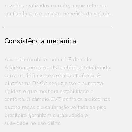
revisões realizadas na rede, o que reforça a
confiabilidade e o custo-benefício do veículo.
Consistência mecânica
A versão combina motor 1.5 de ciclo
Atkinson com propulsão elétrica, totalizando
cerca de 113 cv e excelente eficiência. A
plataforma DNGA reduz peso e aumenta
rigidez, o que melhora estabilidade e
conforto. O câmbio CVT, os freios a disco nas
quatro rodas e a calibração voltada ao piso
brasileiro garantem durabilidade e
suavidade no uso diário.