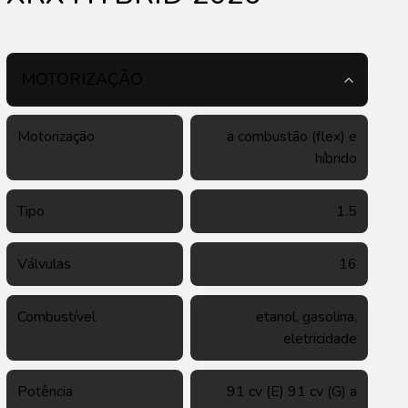
MOTORIZAÇÃO
Motorização
a combustão (flex) e
híbrido
Tipo
1.5
Válvulas
16
Combustível
etanol, gasolina,
eletricidade
Potência
91 cv (E) 91 cv (G) a