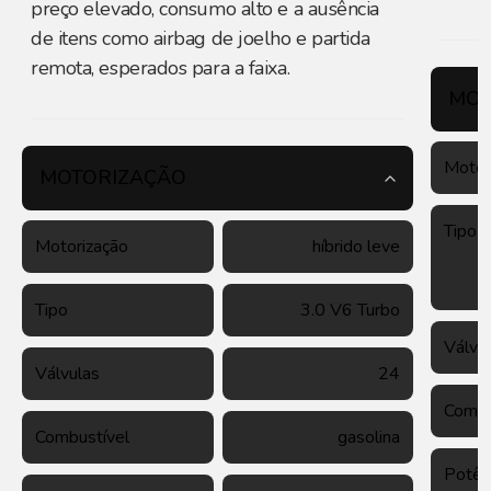
preço elevado, consumo alto e a ausência
de itens como airbag de joelho e partida
remota, esperados para a faixa.
MOT
Motor
MOTORIZAÇÃO
Tipo
Motorização
híbrido leve
Tipo
3.0 V6 Turbo
Válvu
Válvulas
24
Combu
Combustível
gasolina
Potên