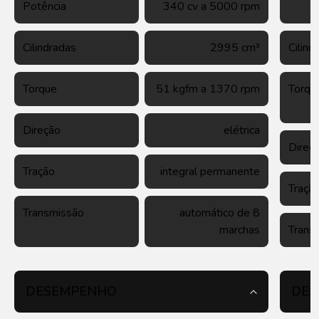
Potência
340 cv a 5000 rpm
Cilindradas
2995 cm³
Cilind
Torque
51 kgfm a 1370 rpm
Torqu
Direção
elétrica
Direç
Tração
integral permanente
Traçã
Transmissão
automático de 8
marchas
Trans
DESEMPENHO
DES