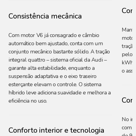
Cons
Consistência mecânica
Manté
Com motor V6 já consagrado e câmbio
motor
automático bem ajustado, conta com um
tração
conjunto mecânico bastante sólido. A tração
pelo 
integral quattro – sistema oficial da Audi –
kWh é
garante alta estabilidade, enquanto a
o asso
suspensão adaptativa e o eixo traseiro
esterçante elevam o controle. O sistema
híbrido leve adiciona suavidade e melhora a
Conf
eficiência no uso.
No int
com es
Conforto interior e tecnologia
de 9”