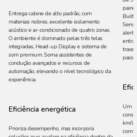
paine
Entrega cabine de alto padrão, com
Built-
materiais nobres, excelente isolamento
Sensin
acústico e ar-condicionado de quatro zonas.
alerta
O ambiente é dominado pelas três telas
entra
integradas, Head-up Display e sistema de
trasei
som premium. Soma assistentes de
passag
condução avançados e recursos de
automação, elevando o nível tecnológico da
experiência.
Efic
Um do
Eficiência energética
consu
km/l n
Prioriza desempenho, mas incorpora
combi
soluções que ajudam na eficiência dentro da