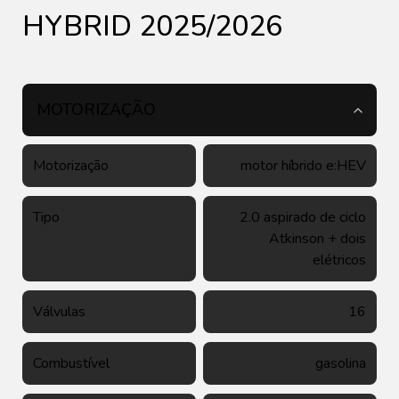
HYBRID 2025/2026
MOTORIZAÇÃO
Motorização
motor híbrido e:HEV
Tipo
2.0 aspirado de ciclo
Atkinson + dois
elétricos
Válvulas
16
Combustível
gasolina