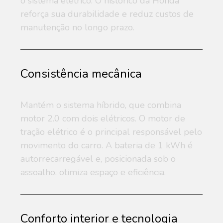
o sistema elétrico. O histórico da Honda
reforça sua durabilidade e reduz custos de
manutenção no longo prazo.
Consistência mecânica
Mantém o sistema híbrido, que combina
motor 2.0 com dois elétricos. O motor de
tração elétrico é o principal responsável pelo
movimento do carro. A bateria de 1 kWh é
autorrecarregável e, posicionada sob o
assoalho, otimiza espaço e eficiência.
Conforto interior e tecnologia