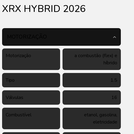
XRX HYBRID 2026
MOTORIZAÇÃO
Motorização
a combustão (flex) e
híbrido
Tipo
1.5
Válvulas
16
Combustível
etanol, gasolina,
eletricidade