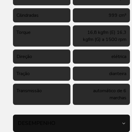
Cilindradas
999 cm³
Torque
16,8 kgfm (E) 16,3
kgfm (G) a 1500 rpm
Direção
elétrica
Tração
dianteira
Transmissão
automático de 6
marchas
DESEMPENHO