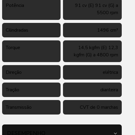
Potência
91 cv (E) 91 cv (G) a
5500 rpm
Cilindradas
1496 cm³
Torque
14,5 kgfm (E) 12,3
kgfm (G) a 4800 rpm
Direção
elétrica
Tração
dianteira
Transmissão
CVT de 0 marchas
DESEMPENHO