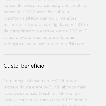
apresenta vincos marcantes, grade ampla e
faróis full LED. Construída sobre a
plataforma DNGA, ganhou dimensões
maiores e estrutura mais rígida, com 4,31 m
de comprimento e entre-eixos de 2,62 m. O
visual elevado e as molduras laterais
reforçam o apelo aventureiro e sofisticado.
Custo-benefício
Com preço estimado em R$ 190 mil, o
modelo figura entre os SUVs híbridos mais
acessíveis do país. O sistema híbrido flex
alcança consumo urbano de até 17,9 km/l e