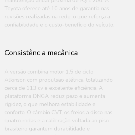
manutenção anual próxima de R$ 1.200. A
Toyota oferece até 10 anos de garantia nas
revisões realizadas na rede, o que reforça a
confiabilidade e o custo-benefício do veículo.
Consistência mecânica
A versão combina motor 1.5 de ciclo
Atkinson com propulsão elétrica, totalizando
cerca de 113 cv e excelente eficiência. A
plataforma DNGA reduz peso e aumenta
rigidez, o que melhora estabilidade e
conforto. O câmbio CVT, os freios a disco nas
quatro rodas e a calibração voltada ao piso
brasileiro garantem durabilidade e