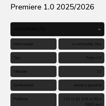
Premiere 1.0 2025/2026
MOTORIZAÇÃO
Motorização
a combustão, flex
Tipo
Turbo 1.0
Válvulas
12
Combustível
etanol e gasolina
Potência
115 cv (E) 115 cv (G) a
5500 rpm