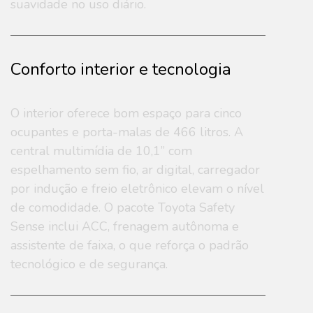
suavidade no uso diário.
Conforto interior e tecnologia
O interior oferece bom espaço para cinco
ocupantes e porta-malas de 466 litros. A
central multimídia de 10,1” com
espelhamento sem fio, ar digital, carregador
por indução e freio eletrônico elevam o nível
de comodidade. O pacote Toyota Safety
Sense inclui ACC, frenagem autônoma e
assistente de faixa, o que reforça o padrão
tecnológico e de segurança.