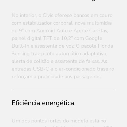
No interior, o Civic oferece bancos em couro
com estabilizador corporal, nova multimídia
de 9” com Android Auto e Apple CarPlay,
painel digital TFT de 10,2” com Google
Built-In e assistente de voz. O pacote Honda
Sensing traz piloto automático adaptativo,
alerta de colisão e assistente de faixas. As
entradas USB-C e o ar-condicionado traseiro
reforçam a praticidade aos passageiros.
Eficiência energética
Um dos pontos fortes do modelo está no