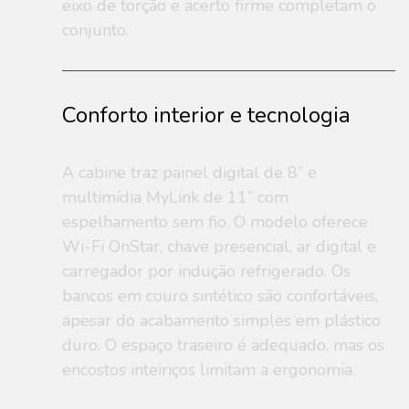
eixo de torção e acerto firme completam o
conjunto.
Conforto interior e tecnologia
A cabine traz painel digital de 8” e
multimídia MyLink de 11” com
espelhamento sem fio. O modelo oferece
Wi-Fi OnStar, chave presencial, ar digital e
carregador por indução refrigerado. Os
bancos em couro sintético são confortáveis,
apesar do acabamento simples em plástico
duro. O espaço traseiro é adequado, mas os
encostos inteiriços limitam a ergonomia.