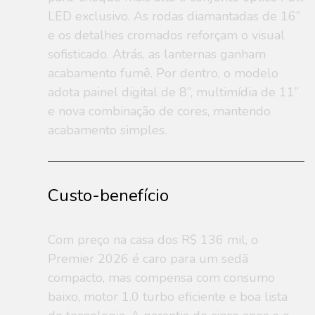
LED exclusivo. As rodas diamantadas de 16”
e os detalhes cromados reforçam o visual
sofisticado. Atrás, as lanternas ganham
acabamento fumê. Por dentro, o modelo
adota painel digital de 8”, multimídia de 11”
e nova combinação de cores, mantendo
acabamento simples.
Custo-benefício
Com preço na casa dos R$ 136 mil, o
Premier 2026 é caro para um sedã
compacto, mas compensa com consumo
baixo, motor 1.0 turbo eficiente e boa lista