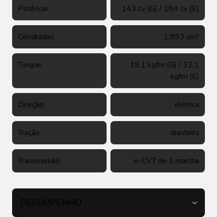
Potência
143 cv (G) / 184 cv (E)
Cilindradas
1.993 cm³
Torque
19,1 kgfm (G) / 32,1
kgfm (E)
Direção
elétrica
Tração
dianteira
Transmissão
e-CVT de 1 marcha
DESEMPENHO