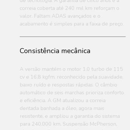
de tecnologia. A garantia de cinco anos e a
correia coberta até 240 mil km reforçam o
valor. Faltam ADAS avançados e o
acabamento é simples para a faixa de preço.
Consistência mecânica
A versão mantém o motor 1.0 turbo de 115
cv e 16,8 kgfm, reconhecido pela suavidade,
baixo ruído e respostas rápidas. O câmbio
automático de seis marchas prioriza conforto
e eficiência. A GM atualizou a correia
dentada banhada a óleo, agora mais
resistente, e ampliou a garantia do sistema
para 240.000 km. Suspensão McPherson,