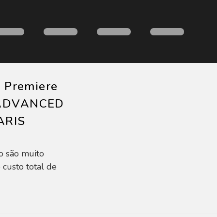
s Premiere
 ADVANCED
ARIS
o são muito
 custo total de