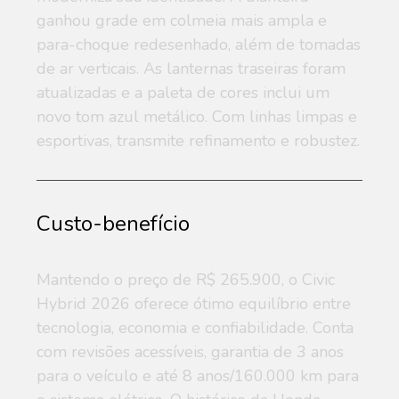
ganhou grade em colmeia mais ampla e
para-choque redesenhado, além de tomadas
de ar verticais. As lanternas traseiras foram
atualizadas e a paleta de cores inclui um
novo tom azul metálico. Com linhas limpas e
esportivas, transmite refinamento e robustez.
Custo-benefício
Mantendo o preço de R$ 265.900, o Civic
Hybrid 2026 oferece ótimo equilíbrio entre
tecnologia, economia e confiabilidade. Conta
com revisões acessíveis, garantia de 3 anos
para o veículo e até 8 anos/160.000 km para