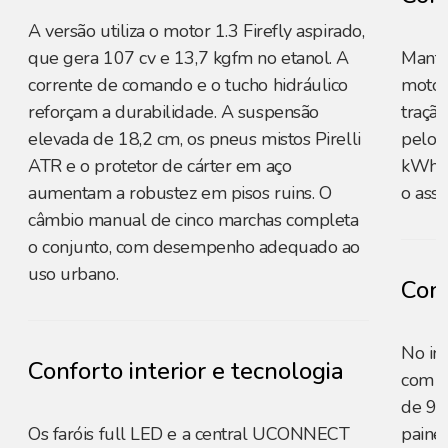
A versão utiliza o motor 1.3 Firefly aspirado,
que gera 107 cv e 13,7 kgfm no etanol. A
Manté
corrente de comando e o tucho hidráulico
motor
reforçam a durabilidade. A suspensão
tração
elevada de 18,2 cm, os pneus mistos Pirelli
pelo 
ATR e o protetor de cárter em aço
kWh é
aumentam a robustez em pisos ruins. O
o asso
câmbio manual de cinco marchas completa
o conjunto, com desempenho adequado ao
uso urbano.
Conf
No int
Conforto interior e tecnologia
com es
de 9”
Os faróis full LED e a central UCONNECT
paine