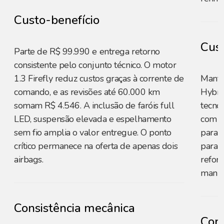
Custo-benefício
Cust
Parte de R$ 99.990 e entrega retorno
consistente pelo conjunto técnico. O motor
1.3 Firefly reduz custos graças à corrente de
Mante
comando, e as revisões até 60.000 km
Hybri
somam R$ 4.546. A inclusão de faróis full
tecnol
LED, suspensão elevada e espelhamento
com re
sem fio amplia o valor entregue. O ponto
para 
crítico permanece na oferta de apenas dois
para o
airbags.
refor
manut
Consistência mecânica
Cons