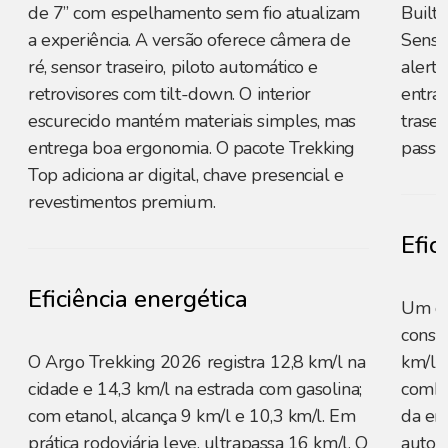
de 7” com espelhamento sem fio atualizam
Built-
a experiência. A versão oferece câmera de
Sensin
ré, sensor traseiro, piloto automático e
alerta
retrovisores com tilt-down. O interior
entra
escurecido mantém materiais simples, mas
trasei
entrega boa ergonomia. O pacote Trekking
passag
Top adiciona ar digital, chave presencial e
revestimentos premium.
Efic
Eficiência energética
Um do
consu
O Argo Trekking 2026 registra 12,8 km/l na
km/l n
cidade e 14,3 km/l na estrada com gasolina;
combi
com etanol, alcança 9 km/l e 10,3 km/l. Em
da em
prática rodoviária leve, ultrapassa 16 km/l. O
auton