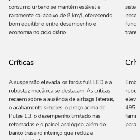
consumo urbano se mantém estável e
sistem
raramente cai abaixo de 8 km/l, oferecendo
neces
bom equilíbrio entre desempenho e
funci
economia no ciclo diário.
trânsi
Críticas
Crít
A suspensão elevada, os faróis full LED e a
Embor
robustez mecânica se destacam. As críticas
robust
recaem sobre a ausência de airbags laterais,
eleva
o acabamento simples, o preço acima do
495 L
Pulse 1.3, o desempenho limitado nas
famili
retomadas e o painel analógico, além do
para 
banco traseiro inteiriço que reduz a