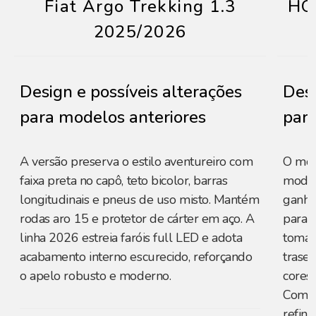
Fiat Argo Trekking 1.3
HO
2025/2026
Design e possíveis alterações
Desi
para modelos anteriores
para
A versão preserva o estilo aventureiro com
O mod
faixa preta no capô, teto bicolor, barras
modern
longitudinais e pneus de uso misto. Mantém
ganho
rodas aro 15 e protetor de cárter em aço. A
para-
linha 2026 estreia faróis full LED e adota
tomada
acabamento interno escurecido, reforçando
trasei
o apelo robusto e moderno.
cores 
Com li
refin