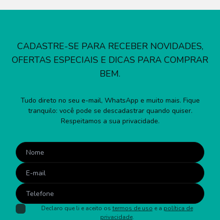
CADASTRE-SE PARA RECEBER NOVIDADES,
OFERTAS ESPECIAIS E DICAS PARA COMPRAR
BEM.
Tudo direto no seu e-mail, WhatsApp e muito mais. Fique
tranquilo: você pode se descadastrar quando quiser.
Respeitamos a sua privacidade.
Declaro que li e aceito os
termos de uso
e a
política de
privacidade
.