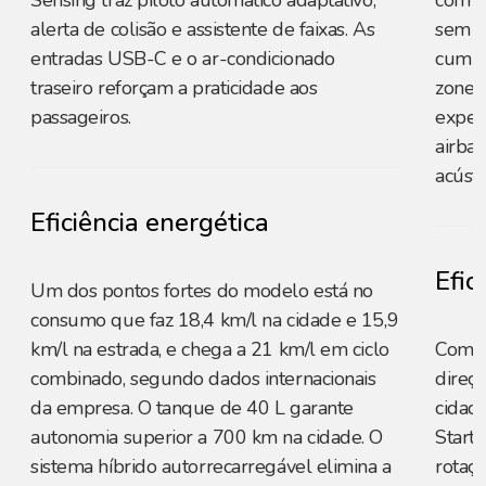
Sensing traz piloto automático adaptativo,
com M
alerta de colisão e assistente de faixas. As
sem f
entradas USB-C e o ar-condicionado
cumpr
traseiro reforçam a praticidade aos
zone e
passageiros.
experi
airba
acústi
Eficiência energética
Efic
Um dos pontos fortes do modelo está no
consumo que faz 18,4 km/l na cidade e 15,9
km/l na estrada, e chega a 21 km/l em ciclo
Com m
combinado, segundo dados internacionais
direçã
da empresa. O tanque de 40 L garante
cidade
autonomia superior a 700 km na cidade. O
Start
sistema híbrido autorrecarregável elimina a
rotaç