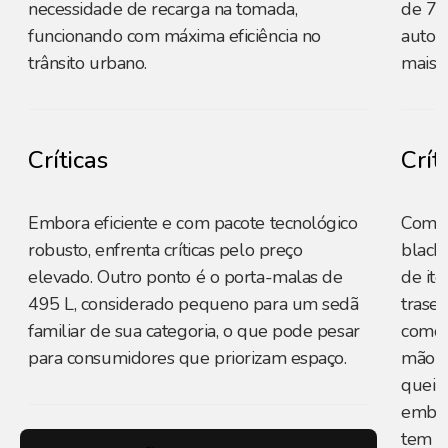
necessidade de recarga na tomada,
de 76
funcionando com máxima eficiência no
auton
trânsito urbano.
mais 
Críticas
Crít
Embora eficiente e com pacote tecnológico
Com p
robusto, enfrenta críticas pelo preço
black 
elevado. Outro ponto é o porta-malas de
de ite
495 L, considerado pequeno para um sedã
trasei
familiar de sua categoria, o que pode pesar
como a
para consumidores que priorizam espaço.
mão m
queixa
embor
tem in