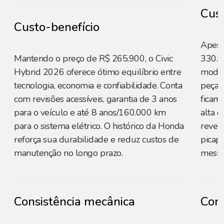
Cust
Custo-benefício
Apesa
Mantendo o preço de R$ 265.900, o Civic
330.0
Hybrid 2026 oferece ótimo equilíbrio entre
moder
tecnologia, economia e confiabilidade. Conta
peças 
com revisões acessíveis, garantia de 3 anos
ficam
para o veículo e até 8 anos/160.000 km
alta d
para o sistema elétrico. O histórico da Honda
revend
reforça sua durabilidade e reduz custos de
picap
manutenção no longo prazo.
mesma
Consistência mecânica
Cons