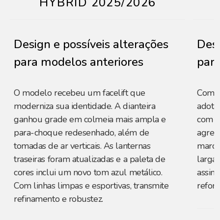
HYBRID 2025/2026
Design e possíveis alterações
Desi
para modelos anteriores
para
O modelo recebeu um facelift que
Com v
moderniza sua identidade. A dianteira
adota
ganhou grade em colmeia mais ampla e
com fa
para-choque redesenhado, além de
agress
tomadas de ar verticais. As lanternas
marcan
traseiras foram atualizadas e a paleta de
largas
cores inclui um novo tom azul metálico.
assin
Com linhas limpas e esportivas, transmite
refor
refinamento e robustez.