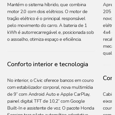
Mantém o sistema híbrido, que combina
Apres
motor 2.0 com dois elétricos. O motor de
205 c
tração elétrico é o principal responsável
novo 
pelo movimento do carro. A bateria de 1
elétri
kWh é autorrecarregável e, posicionada sob
4x4 c
o assoalho, otimiza espaço e eficiência.
recali
mecâni
qualq
Conforto interior e tecnologia
Conf
No interior, o Civic oferece bancos em couro
com estabilizador corporal, nova multimídia
de 9” com Android Auto e Apple CarPlay,
Cabin
painel digital TFT de 10,2” com Google
eixos
Built-In e assistente de voz. O pacote Honda
couro