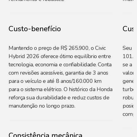
Custo-benefício
Cust
Mantendo o preço de R$ 265.900, o Civic
Seu p
Hybrid 2026 oferece ótimo equilíbrio entre
101.7
tecnologia, economia e confiabilidade. Conta
se a o
com revisões acessíveis, garantia de 3 anos
valor 
para o veículo e até 8 anos/160.000 km
gener
para o sistema elétrico. O histórico da Honda
turbo
reforça sua durabilidade e reduz custos de
robus
manutenção no longo prazo.
posiç
compa
Consistência mecânica