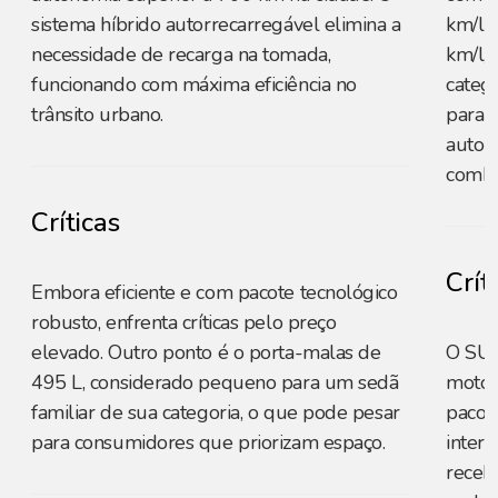
sistema híbrido autorrecarregável elimina a
km/l n
necessidade de recarga na tomada,
km/l, 
funcionando com máxima eficiência no
categ
trânsito urbano.
para 
autom
combi
Críticas
Crít
Embora eficiente e com pacote tecnológico
robusto, enfrenta críticas pelo preço
elevado. Outro ponto é o porta-malas de
O SUV
495 L, considerado pequeno para um sedã
motor
familiar de sua categoria, o que pode pesar
pacot
para consumidores que priorizam espaço.
inter
receb