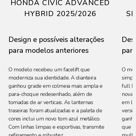
HONDA CIVIC ADVANCED
HYBRID 2025/2026
SE
Design e possíveis alterações
Desi
para modelos anteriores
para
O modelo recebeu um facelift que
O mod
moderniza sua identidade. A dianteira
simpli
ganhou grade em colmeia mais ampla e
full 
para-choque redesenhado, além de
novas 
tomadas de ar verticais. As lanternas
em LE
traseiras foram atualizadas e a paleta de
versõe
cores inclui um novo tom azul metálico.
ganho
Com linhas limpas e esportivas, transmite
que im
refinamento e robustez.
multi