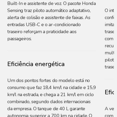
Built-In e assistente de voz. O pacote Honda
Sensing traz piloto automático adaptativo,
O inte
alerta de colisão e assistente de faixas. As
confo
entradas USB-C e o ar-condicionado
imita
traseiro reforçam a praticidade aos
trasei
passageiros.
com p
recurs
multim
pilot
Eficiência energética
trasei
Um dos pontos fortes do modelo está no
consumo que faz 18,4 km/l na cidade e 15,9
Efic
km/l na estrada, e chega a 21 km/l em ciclo
combinado, segundo dados internacionais
da empresa. O tanque de 40 L garante
A ver
autonomia superior a 700 km na cidade. O
com ga