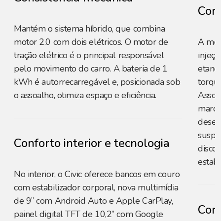
Cons
Mantém o sistema híbrido, que combina
motor 2.0 com dois elétricos. O motor de
A moto
tração elétrico é o principal responsável
injeçã
pelo movimento do carro. A bateria de 1
etano
kWh é autorrecarregável e, posicionada sob
torqu
o assoalho, otimiza espaço e eficiência.
Assoc
marcha
desem
suspe
Conforto interior e tecnologia
disco
estabi
No interior, o Civic oferece bancos em couro
com estabilizador corporal, nova multimídia
de 9” com Android Auto e Apple CarPlay,
Conf
painel digital TFT de 10,2” com Google