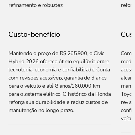
refinamento e robustez.
reforç
Custo-benefício
Cust
Mantendo o preço de R$ 265.900, o Civic
Com p
Hybrid 2026 oferece ótimo equilíbrio entre
model
tecnologia, economia e confiabilidade. Conta
acessí
com revisões acessíveis, garantia de 3 anos
alcan
para o veículo e até 8 anos/160.000 km
manut
para o sistema elétrico. O histórico da Honda
Toyota
reforça sua durabilidade e reduz custos de
revisõ
manutenção no longo prazo.
confia
veícul