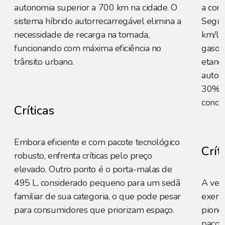
autonomia superior a 700 km na cidade. O
a com
sistema híbrido autorrecarregável elimina a
Segun
necessidade de recarga na tomada,
km/l 
funcionando com máxima eficiência no
gasoli
trânsito urbano.
etanol
auton
30% n
concor
Críticas
Embora eficiente e com pacote tecnológico
Crít
robusto, enfrenta críticas pelo preço
elevado. Outro ponto é o porta-malas de
495 L, considerado pequeno para um sedã
A vers
familiar de sua categoria, o que pode pesar
exempl
para consumidores que priorizam espaço.
pionei
pacot