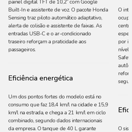
painel digital TFT de 10,2” com Google
Built-In e assistente de voz. O pacote Honda
O int
Sensing traz piloto automático adaptativo,
ocupa
alerta de colisão e assistente de faixas. As
centr
entradas USB-C e o ar-condicionado
espelh
traseiro reforçam a praticidade aos
por in
passageiros.
nível
Safet
autôno
refor
Eficiência energética
segur
Um dos pontos fortes do modelo está no
consumo que faz 18,4 km/l na cidade e 15,9
Efic
km/l na estrada, e chega a 21 km/l em ciclo
combinado, segundo dados internacionais
da empresa. O tanque de 40 L garante
O sis