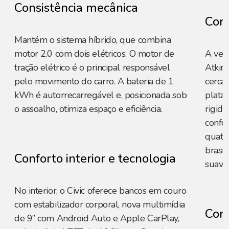
Consistência mecânica
Cons
Mantém o sistema híbrido, que combina
motor 2.0 com dois elétricos. O motor de
A ver
tração elétrico é o principal responsável
Atkins
pelo movimento do carro. A bateria de 1
cerca 
kWh é autorrecarregável e, posicionada sob
plata
o assoalho, otimiza espaço e eficiência.
rigide
confor
quatro
brasi
Conforto interior e tecnologia
suavid
No interior, o Civic oferece bancos em couro
com estabilizador corporal, nova multimídia
Conf
de 9” com Android Auto e Apple CarPlay,