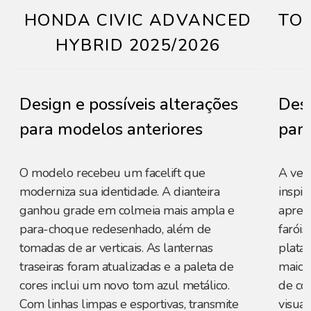
HONDA CIVIC ADVANCED
TOY
HYBRID 2025/2026
Design e possíveis alterações
Desi
para modelos anteriores
para
O modelo recebeu um facelift que
A ver
moderniza sua identidade. A dianteira
inspir
ganhou grade em colmeia mais ampla e
apres
para-choque redesenhado, além de
faróis
tomadas de ar verticais. As lanternas
plata
traseiras foram atualizadas e a paleta de
maior
cores inclui um novo tom azul metálico.
de co
Com linhas limpas e esportivas, transmite
visual