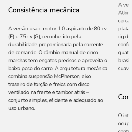
A ver
Consistência mecânica
Atkins
cerca 
A versão usa o motor 1.0 aspirado de 80 cv
plata
(E) e 75 cv (G), reconhecido pela
rigide
durabilidade proporcionada pela corrente
confor
de comando. O câmbio manual de cinco
quatro
marchas tem engates precisos e aproveita o
brasi
baixo peso do carro. A arquitetura mecânica
suavid
combina suspensão McPherson, eixo
traseiro de torção e freios com disco
ventilado na frente e tambor atrás –
Conf
conjunto simples, eficiente e adequado ao
uso urbano.
O int
ocupa
centr