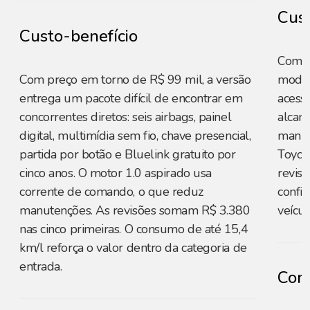
Cust
Custo-benefício
Com p
Com preço em torno de R$ 99 mil, a versão
model
entrega um pacote difícil de encontrar em
acessí
concorrentes diretos: seis airbags, painel
alcan
digital, multimídia sem fio, chave presencial,
manut
partida por botão e Bluelink gratuito por
Toyota
cinco anos. O motor 1.0 aspirado usa
revisõ
corrente de comando, o que reduz
confia
manutenções. As revisões somam R$ 3.380
veícul
nas cinco primeiras. O consumo de até 15,4
km/l reforça o valor dentro da categoria de
entrada.
Cons