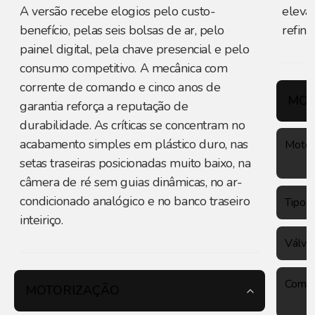
A versão recebe elogios pelo custo-
eleva
benefício, pelas seis bolsas de ar, pelo
refina
painel digital, pela chave presencial e pelo
consumo competitivo. A mecânica com
corrente de comando e cinco anos de
MOT
garantia reforça a reputação de
durabilidade. As críticas se concentram no
acabamento simples em plástico duro, nas
Motor
setas traseiras posicionadas muito baixo, na
câmera de ré sem guias dinâmicas, no ar-
condicionado analógico e no banco traseiro
Tipo
inteiriço.
Válvu
Combu
MOTORIZAÇÃO