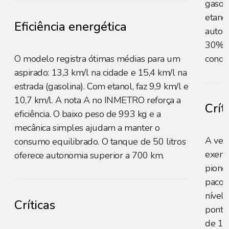
gasoli
etanol
Eficiência energética
auton
30% n
O modelo registra ótimas médias para um
concor
aspirado: 13,3 km/l na cidade e 15,4 km/l na
estrada (gasolina). Com etanol, faz 9,9 km/l e
10,7 km/l. A nota A no INMETRO reforça a
Crít
eficiência. O baixo peso de 993 kg e a
mecânica simples ajudam a manter o
A vers
consumo equilibrado. O tanque de 50 litros
exempl
oferece autonomia superior a 700 km.
pionei
pacot
nível 
Críticas
ponto
de 11