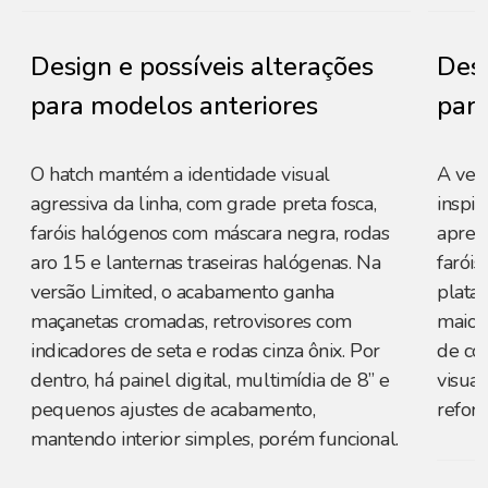
Design e possíveis alterações
Desi
para modelos anteriores
para
O hatch mantém a identidade visual
A ver
agressiva da linha, com grade preta fosca,
inspir
faróis halógenos com máscara negra, rodas
apres
aro 15 e lanternas traseiras halógenas. Na
faróis
versão Limited, o acabamento ganha
plata
maçanetas cromadas, retrovisores com
maior
indicadores de seta e rodas cinza ônix. Por
de co
dentro, há painel digital, multimídia de 8” e
visual
pequenos ajustes de acabamento,
reforç
mantendo interior simples, porém funcional.