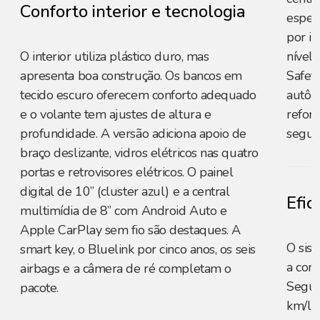
Conforto interior e tecnologia
espelh
por in
O interior utiliza plástico duro, mas
nível
apresenta boa construção. Os bancos em
Safet
tecido escuro oferecem conforto adequado
autôno
e o volante tem ajustes de altura e
refor
profundidade. A versão adiciona apoio de
segur
braço deslizante, vidros elétricos nas quatro
portas e retrovisores elétricos. O painel
digital de 10” (cluster azul) e a central
Efic
multimídia de 8” com Android Auto e
Apple CarPlay sem fio são destaques. A
O sis
smart key, o Bluelink por cinco anos, os seis
a com
airbags e a câmera de ré completam o
Segun
pacote.
km/l 