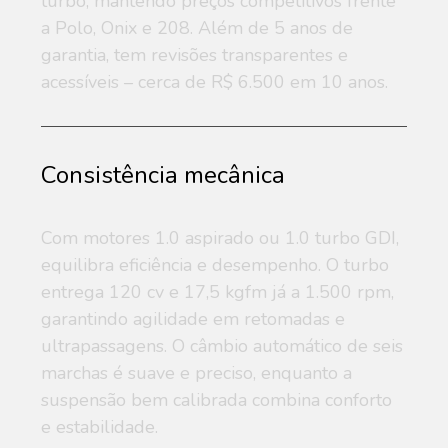
turbo, mantendo preços competitivos frente
a Polo, Onix e 208. Além de 5 anos de
garantia, tem revisões transparentes e
acessíveis – cerca de R$ 6.500 em 10 anos.
Consistência mecânica
Com motores 1.0 aspirado ou 1.0 turbo GDI,
equilibra eficiência e desempenho. O turbo
entrega 120 cv e 17,5 kgfm já a 1.500 rpm,
garantindo agilidade em retomadas e
ultrapassagens. O câmbio automático de seis
marchas é suave e preciso, enquanto a
suspensão bem calibrada combina conforto
e estabilidade.