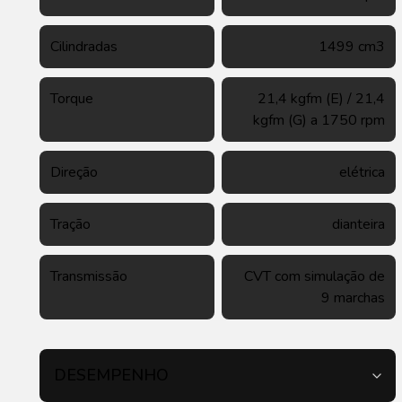
Cilindradas
1499 cm3
Torque
21,4 kgfm (E) / 21,4
kgfm (G) a 1750 rpm
Direção
elétrica
Tração
dianteira
Transmissão
CVT com simulação de
9 marchas
DESEMPENHO