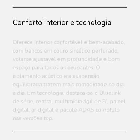
Conforto interior e tecnologia
Oferece interior confortável e bem-acabado,
com bancos em couro sintético perfurado,
volante ajustável em profundidade e bom
espaço para todos os ocupantes. O
isolamento acústico e a suspensão
equilibrada trazem mais comodidade no dia
a dia. Em tecnologia, destaca-se o Bluelink
de série, central multimídia ágil de 8”, painel
digital, ar digital e pacote ADAS completo
nas versões top.