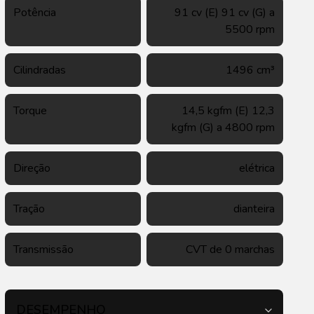
Potência
91 cv (E) 91 cv (G) a
5500 rpm
Cilindradas
1496 cm³
Torque
14,5 kgfm (E) 12,3
kgfm (G) a 4800 rpm
Direção
elétrica
Tração
dianteira
Transmissão
CVT de 0 marchas
DESEMPENHO