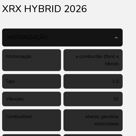
XRX HYBRID 2026
MOTORIZAÇÃO
Motorização
a combustão (flex) e
híbrido
Tipo
1.5
Válvulas
16
Combustível
etanol, gasolina,
eletricidade