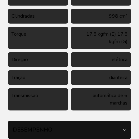
Cilindradas
998 cm³
Torque
17,5 kgfm (E) 17,5
kgfm (G)
Direção
elétrica
Tração
dianteira
Transmissão
automática de 6
marchas
DESEMPENHO