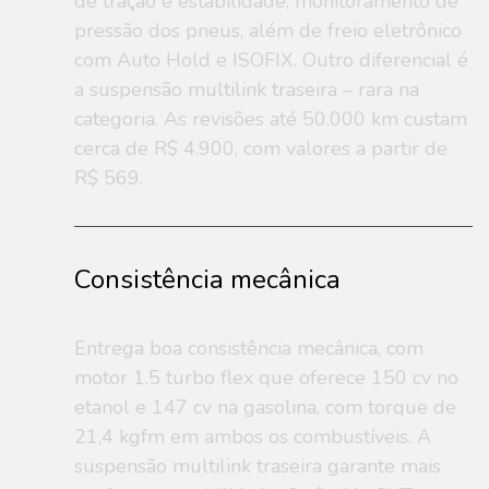
de tração e estabilidade, monitoramento de
pressão dos pneus, além de freio eletrônico
com Auto Hold e ISOFIX. Outro diferencial é
a suspensão multilink traseira – rara na
categoria. As revisões até 50.000 km custam
cerca de R$ 4.900, com valores a partir de
R$ 569.
Consistência mecânica
Entrega boa consistência mecânica, com
motor 1.5 turbo flex que oferece 150 cv no
etanol e 147 cv na gasolina, com torque de
21,4 kgfm em ambos os combustíveis. A
suspensão multilink traseira garante mais