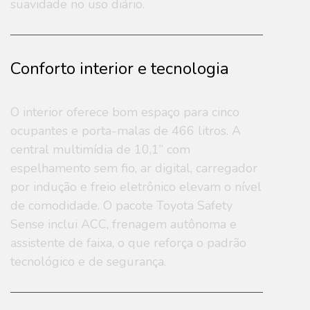
suavidade no uso diário.
Conforto interior e tecnologia
O interior oferece bom espaço para cinco
ocupantes e porta-malas de 466 litros. A
central multimídia de 10,1” com
espelhamento sem fio, ar digital, carregador
por indução e freio eletrônico elevam o nível
de comodidade. O pacote Toyota Safety
Sense inclui ACC, frenagem autônoma e
assistente de faixa, o que reforça o padrão
tecnológico e de segurança.