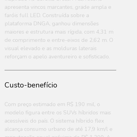
apresenta vincos marcantes, grade ampla e
faróis full LED. Construída sobre a
plataforma DNGA, ganhou dimensões
maiores e estrutura mais rígida, com 4,31 m
de comprimento e entre-eixos de 2,62 m. O
visual elevado e as molduras laterais
reforçam o apelo aventureiro e sofisticado.
Custo-benefício
Com preço estimado em R$ 190 mil, o
modelo figura entre os SUVs híbridos mais
acessíveis do país. O sistema híbrido flex
alcança consumo urbano de até 17,9 km/l e