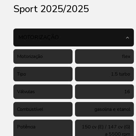
Sport 2025/2025
MOTORIZAÇÃO
Motorização
flex
Tipo
1.5 turbo
Válvulas
16
Combustível
gasolina e etanol
Potência
150 cv (E) / 147 cv (G)
a 5500 rpm