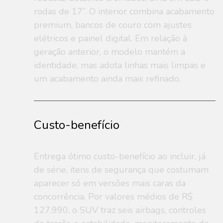
rodas de 17”. O interior combina acabamento
premium, bancos de couro com ajustes
elétricos e painel digital. Em relação à
geração anterior, o modelo mantém a
identidade, mas adota linhas mais limpas e
um acabamento ainda mais refinado.
Custo-benefício
Entrega ótimo custo-benefício ao incluir, já
de série, itens de segurança que costumam
aparecer só em versões mais caras da
concorrência. Por valores médios de R$
127.990, o SUV traz seis airbags, controles