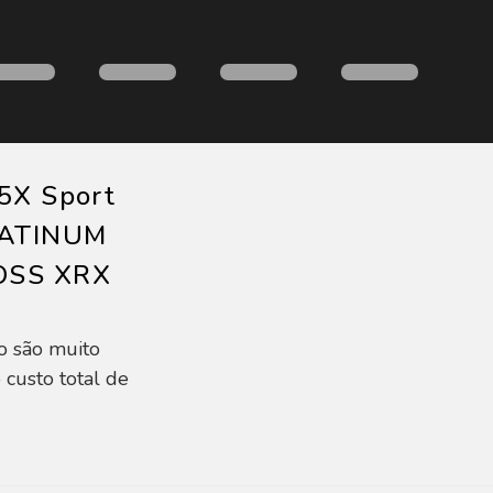
5X Sport
LATINUM
OSS XRX
o são muito
 custo total de