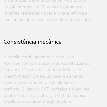
manutenção anual próxima de R$ 1.200. A
Toyota oferece até 10 anos de garantia nas
revisões realizadas na rede, o que reforça a
confiabilidade e o custo-benefício do veículo.
Consistência mecânica
A versão combina motor 1.5 de ciclo
Atkinson com propulsão elétrica, totalizando
cerca de 113 cv e excelente eficiência. A
plataforma DNGA reduz peso e aumenta
rigidez, o que melhora estabilidade e
conforto. O câmbio CVT, os freios a disco nas
quatro rodas e a calibração voltada ao piso
brasileiro garantem durabilidade e