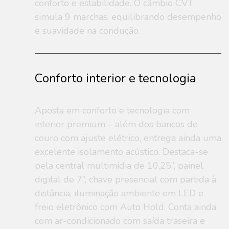
conforto e estabilidade. O câmbio CVT
simula 9 marchas, equilibrando desempenho
e suavidade na condução.
Conforto interior e tecnologia
Aposta em conforto e tecnologia com
interior premium – além dos bancos de
couro com ajuste elétrico, entrega ainda uma
excelente isolamento acústico. Destaca-se
pela central multimídia de 10,25”, painel
digital de 7”, chave presencial com partida à
distância, iluminação ambiente em LED e
freio eletrônico com Auto Hold. Conta ainda
com ar-condicionado com saída traseira e