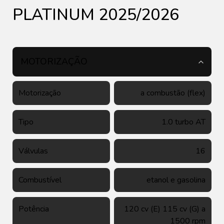
PLATINUM 2025/2026
MOTORIZAÇÃO
Motorização
a combustão (flex)
Tipo
1.0 turbo AT
Válvulas
16
Combustível
etanol e gasolina
Potência
120 cv (E) 115 cv (G) a
1500 rpm