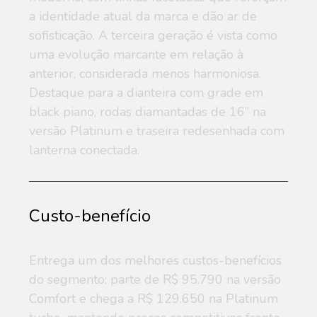
a identidade atual da marca e dão ar de
sofisticação. A terceira geração é vista como
uma evolução marcante em relação à
anterior, considerada menos harmoniosa.
Destaque para a dianteira com grade em
black piano, rodas diamantadas de 16” na
versão Platinum e traseira redesenhada com
lanterna conectada.
Custo-benefício
Entrega um dos melhores custos-benefícios
do segmento: parte de R$ 95.790 na versão
Comfort e chega a R$ 129.650 na Platinum