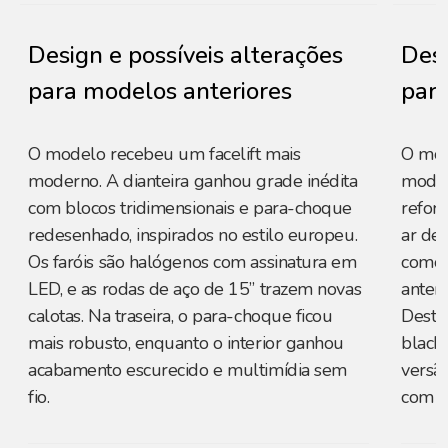
Design e possíveis alterações
Desi
para modelos anteriores
para
O modelo recebeu um facelift mais
O mod
moderno. A dianteira ganhou grade inédita
moder
com blocos tridimensionais e para-choque
refor
redesenhado, inspirados no estilo europeu.
ar de 
Os faróis são halógenos com assinatura em
como 
LED, e as rodas de aço de 15” trazem novas
anter
calotas. Na traseira, o para-choque ficou
Desta
mais robusto, enquanto o interior ganhou
black
acabamento escurecido e multimídia sem
versã
fio.
com l