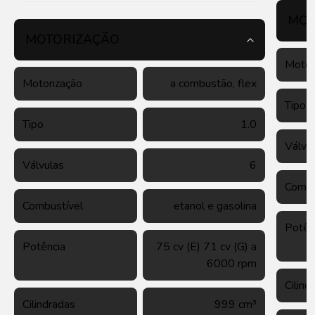
MOT
MOTORIZAÇÃO
Motor
Motorização
a combustão, flex
Tipo
Tipo
1.0
Válvu
Válvulas
6
Combu
Combustível
etanol e gasolina
Potên
Potência
75 cv (E) 71 cv (G) a
6000 rpm
Cilind
Cilindradas
999 cm³