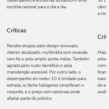
desempenho e economia, tornando-o uma
50 L –
escolha racional para o dia a dia.
câmbi
a red
Críticas
Crít
Recebe elogios pelo design renovado,
interior atualizado, multimídia com conexão
Mais e
sem fio e pelo amplo porta-malas. Também
pela s
agrada pelo custo-benefício e pela
compet
manutenção acessível. Por outro lado, o
ficam 
desempenho do motor 1.0 é limitado para
banco 
estrada, os faróis halógenos simplificam o
de en
conjunto, e o preço com opcionais pode
ausên
afastar parte do público.