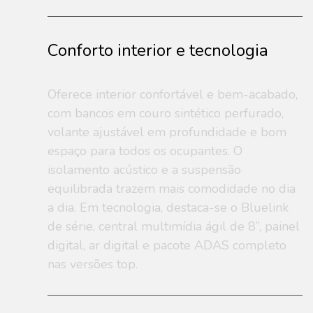
Conforto interior e tecnologia
Oferece interior confortável e bem-acabado,
com bancos em couro sintético perfurado,
volante ajustável em profundidade e bom
espaço para todos os ocupantes. O
isolamento acústico e a suspensão
equilibrada trazem mais comodidade no dia
a dia. Em tecnologia, destaca-se o Bluelink
de série, central multimídia ágil de 8”, painel
digital, ar digital e pacote ADAS completo
nas versões top.