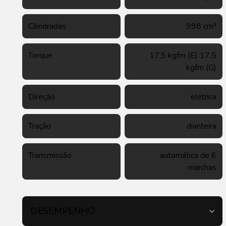
Cilindradas
998 cm³
Torque
17,5 kgfm (E) 17,5
kgfm (G)
Direção
elétrica
Tração
dianteira
Transmissão
automática de 6
marchas
DESEMPENHO