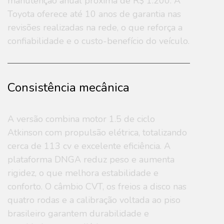
manutenção anual próxima de R$ 1.200. A
Toyota oferece até 10 anos de garantia nas
revisões realizadas na rede, o que reforça a
confiabilidade e o custo-benefício do veículo.
Consistência mecânica
A versão combina motor 1.5 de ciclo
Atkinson com propulsão elétrica, totalizando
cerca de 113 cv e excelente eficiência. A
plataforma DNGA reduz peso e aumenta
rigidez, o que melhora estabilidade e
conforto. O câmbio CVT, os freios a disco nas
quatro rodas e a calibração voltada ao piso
brasileiro garantem durabilidade e