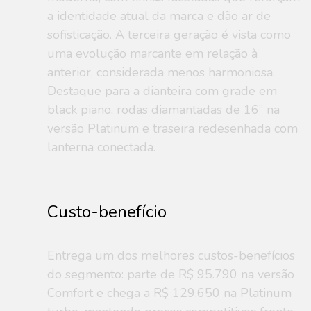
a identidade atual da marca e dão ar de
sofisticação. A terceira geração é vista como
uma evolução marcante em relação à
anterior, considerada menos harmoniosa.
Destaque para a dianteira com grade em
black piano, rodas diamantadas de 16” na
versão Platinum e traseira redesenhada com
lanterna conectada.
Custo-benefício
Entrega um dos melhores custos-benefícios
do segmento: parte de R$ 95.790 na versão
Comfort e chega a R$ 129.650 na Platinum