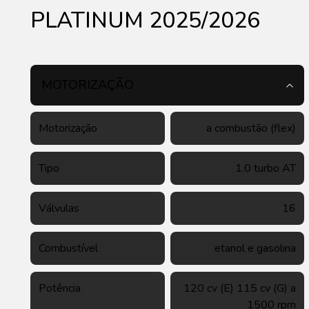
PLATINUM 2025/2026
MOTORIZAÇÃO
Motorização
a combustão (flex)
Tipo
1.0 turbo AT
Válvulas
16
Combustível
etanol e gasolina
Potência
120 cv (E) 115 cv (G) a
1500 rpm