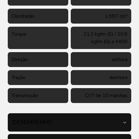
Cilindradas
1.987 cm³
Torque
21,3 kgfm (E) / 20,8
kgfm (G) a 4400
Direção
elétrica
Tração
dianteira
Transmissão
CVT de 10 marchas
DESEMPENHO