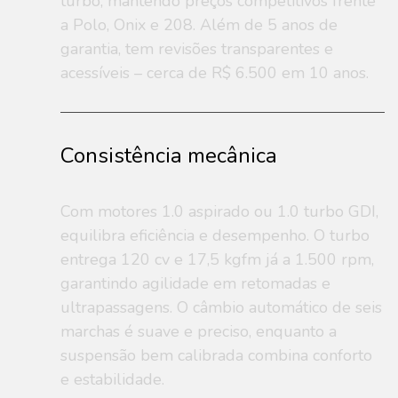
turbo, mantendo preços competitivos frente
a Polo, Onix e 208. Além de 5 anos de
garantia, tem revisões transparentes e
acessíveis – cerca de R$ 6.500 em 10 anos.
Consistência mecânica
Com motores 1.0 aspirado ou 1.0 turbo GDI,
equilibra eficiência e desempenho. O turbo
entrega 120 cv e 17,5 kgfm já a 1.500 rpm,
garantindo agilidade em retomadas e
ultrapassagens. O câmbio automático de seis
marchas é suave e preciso, enquanto a
suspensão bem calibrada combina conforto
e estabilidade.