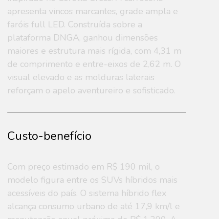
apresenta vincos marcantes, grade ampla e
faróis full LED. Construída sobre a
plataforma DNGA, ganhou dimensões
maiores e estrutura mais rígida, com 4,31 m
de comprimento e entre-eixos de 2,62 m. O
visual elevado e as molduras laterais
reforçam o apelo aventureiro e sofisticado.
Custo-benefício
Com preço estimado em R$ 190 mil, o
modelo figura entre os SUVs híbridos mais
acessíveis do país. O sistema híbrido flex
alcança consumo urbano de até 17,9 km/l e