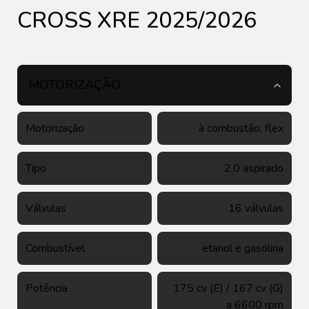
CROSS XRE 2025/2026
MOTORIZAÇÃO
Motorização
à combustão, flex
Tipo
2.0 aspirado
Válvulas
16 válvulas
Combustível
etanol e gasolina
Potência
175 cv (E) / 167 cv (G)
a 6600 rpm