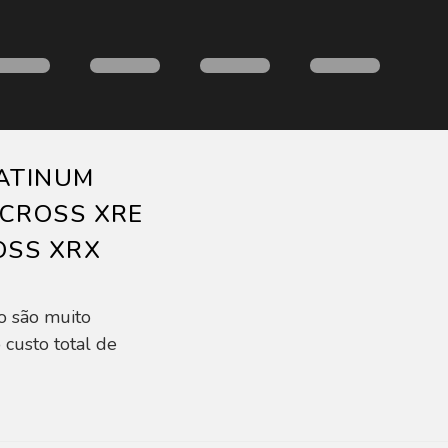
LATINUM
 CROSS XRE
OSS XRX
o são muito
 custo total de