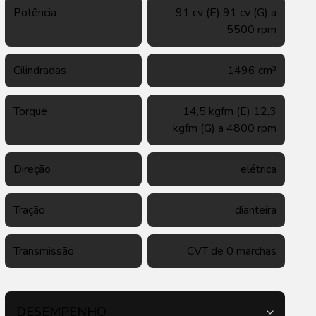
Potência
91 cv (E) 91 cv (G) a
5500 rpm
Cilindradas
1496 cm³
Torque
14,5 kgfm (E) 12,3
kgfm (G) a 4800 rpm
Direção
elétrica
Tração
dianteira
Transmissão
CVT de 0 marchas
DESEMPENHO