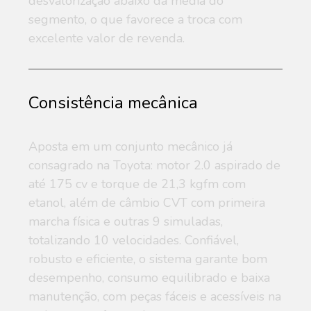
desvalorização abaixo da média do
segmento, o que favorece a troca com
excelente valor de revenda.
Consistência mecânica
Aposta em um conjunto mecânico já
consagrado na Toyota: motor 2.0 aspirado de
até 175 cv e torque de 21,3 kgfm com
etanol, além de câmbio CVT com primeira
marcha física e outras 9 simuladas,
totalizando 10 velocidades. Confiável,
robusto e eficiente, o sistema garante bom
desempenho, consumo equilibrado e baixa
manutenção, com peças fáceis e acessíveis na