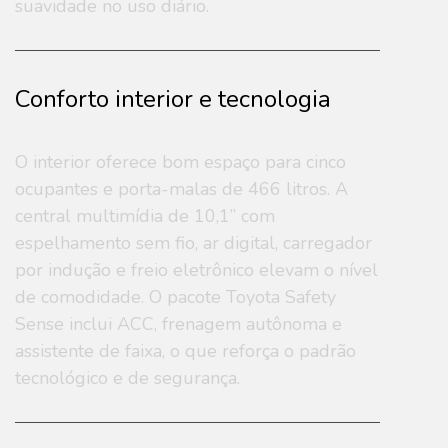
suavidade no uso diário.
Conforto interior e tecnologia
O interior oferece bom espaço para cinco
ocupantes e porta-malas de 466 litros. A
central multimídia de 10,1” com
espelhamento sem fio, ar digital, carregador
por indução e freio eletrônico elevam o nível
de comodidade. O pacote Toyota Safety
Sense inclui ACC, frenagem autônoma e
assistente de faixa, o que reforça o padrão
tecnológico e de segurança.