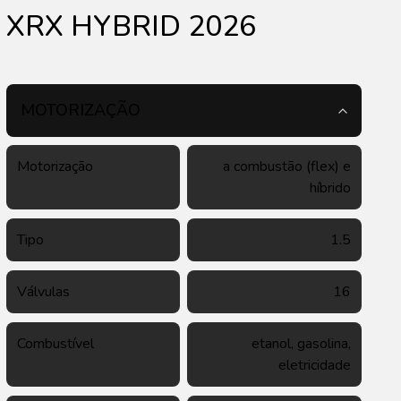
XRX HYBRID 2026
MOTORIZAÇÃO
Motorização
a combustão (flex) e
híbrido
Tipo
1.5
Válvulas
16
Combustível
etanol, gasolina,
eletricidade