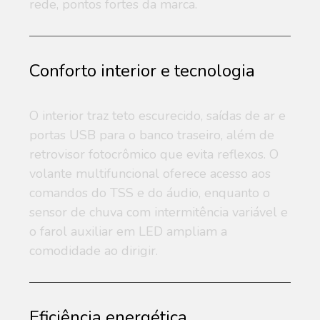
rede, pontos fortes da marca.
Conforto interior e tecnologia
O interior traz teto escurecido, saídas de ar e
portas USB para o banco traseiro, além de
retrovisor fotocrômico que evita reflexos. O
volante multifuncional oferece acesso aos
comandos do TSS e do áudio, enquanto o
sensor de chuva com intermitência variável e
o farol auxiliar em LED ampliam a
comodidade ao dirigir.
Eficiência energética