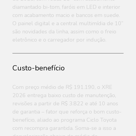
diamantado bi-tom, faróis em LED e interior
com acabamento macio e bancos em suede.
O painel digital e a central multimídia de 10”
são novidades da linha, assim como o freio
eletrônico e o carregador por indução.
Custo-benefício
Com preço médio de R$ 191.190, o XRE
2026 entrega baixo custo de manutenção,
revisões a partir de R$ 3.822 e até 10 anos
de garantia – fator que reforça o bom custo-
benefício, aliado ao programa Ciclo Toyota
com recompra garantida. Soma-se a isso a