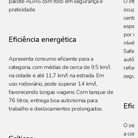
pacote ADAS com foco em segurança e
O int
praticidade.
ocupa
centr
espelh
por in
Eficiência energética
nível
Safet
Apresenta consumo eficiente para a
autôno
categoria, com médias de cerca de 9,5 km/l
refor
na cidade e até 11,7 km/l na estrada. Em
segur
uso rodoviário, pode superar 14 km/l,
favorecendo longas viagens. Com tanque de
76 litros, entrega boa autonomia para
Efic
trabalho e deslocamentos prolongados.
O sis
a com