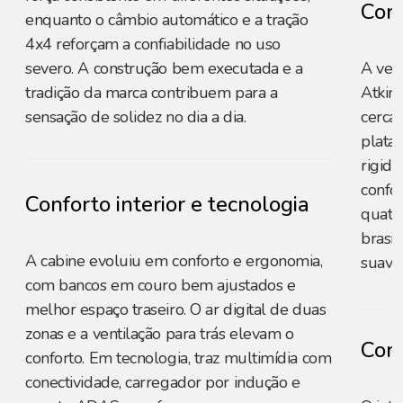
Cons
enquanto o câmbio automático e a tração
4x4 reforçam a confiabilidade no uso
severo. A construção bem executada e a
A ver
tradição da marca contribuem para a
Atkins
sensação de solidez no dia a dia.
cerca 
plata
rigide
confor
Conforto interior e tecnologia
quatro
brasi
A cabine evoluiu em conforto e ergonomia,
suavid
com bancos em couro bem ajustados e
melhor espaço traseiro. O ar digital de duas
zonas e a ventilação para trás elevam o
Conf
conforto. Em tecnologia, traz multimídia com
conectividade, carregador por indução e