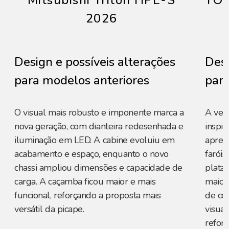
Mitsubishi Triton HPE-S
TOY
2026
Design e possíveis alterações
Desi
para modelos anteriores
para
O visual mais robusto e imponente marca a
A ver
nova geração, com dianteira redesenhada e
inspir
iluminação em LED. A cabine evoluiu em
apres
acabamento e espaço, enquanto o novo
faróis
chassi ampliou dimensões e capacidade de
plata
carga. A caçamba ficou maior e mais
maior
funcional, reforçando a proposta mais
de co
versátil da picape.
visual
reforç