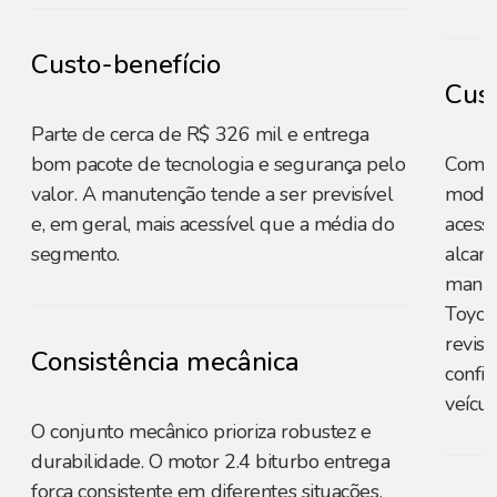
Custo-benefício
Cust
Parte de cerca de R$ 326 mil e entrega
bom pacote de tecnologia e segurança pelo
Com p
valor. A manutenção tende a ser previsível
model
e, em geral, mais acessível que a média do
acessí
segmento.
alcan
manut
Toyota
revisõ
Consistência mecânica
confia
veícul
O conjunto mecânico prioriza robustez e
durabilidade. O motor 2.4 biturbo entrega
força consistente em diferentes situações,