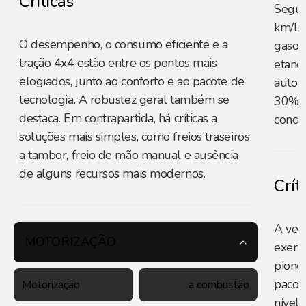
Críticas
Segun
km/l 
O desempenho, o consumo eficiente e a
gasoli
tração 4x4 estão entre os pontos mais
etanol
elogiados, junto ao conforto e ao pacote de
auton
tecnologia. A robustez geral também se
30% n
destaca. Em contrapartida, há críticas a
concor
soluções mais simples, como freios traseiros
a tambor, freio de mão manual e ausência
de alguns recursos mais modernos.
Crít
A vers
MOTORIZAÇÃO
exempl
pionei
pacot
Motorização
a combustão
nível 