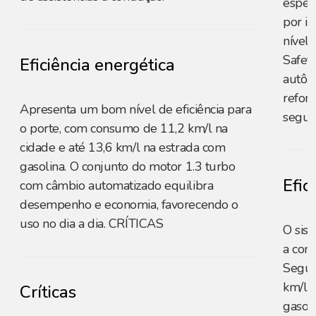
espelh
por in
nível
Safet
Eficiência energética
autôno
refor
Apresenta um bom nível de eficiência para
segur
o porte, com consumo de 11,2 km/l na
cidade e até 13,6 km/l na estrada com
gasolina. O conjunto do motor 1.3 turbo
Efic
com câmbio automatizado equilibra
desempenho e economia, favorecendo o
uso no dia a dia. CRÍTICAS
O sis
a com
Segun
km/l 
Críticas
gasoli