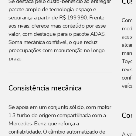
Cust
Se destaca pelo custo-benefício ao entregar
pacote amplo de tecnologia, espaço e
segurança a partir de R$ 199.990. Frente
Com p
aos rivais, oferece mais conteúdo por esse
model
valor, com destaque para o pacote ADAS.
acessí
Soma mecânica confiável, o que reduz
alcan
preocupações com manutenção no longo
manut
prazo.
Toyota
revisõ
confia
veícul
Consistência mecânica
Se apoia em um conjunto sólido, com motor
Cons
1.3 turbo de origem compartilhada com a
Mercedes-Benz, que reforça a
confiabilidade. O câmbio automatizado de
A ver