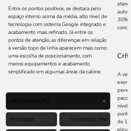
etanol
Entre os pontos positivos, se destaca pelo
auton
espaço interno acima da média, alto nível de
30% n
tecnologia com sistema Google integrado e
concor
acabamento mais refinado. Já entre os
pontos de atenção, as diferenças em relação
à versão topo de linha aparecem mais como
Crít
uma escolha de posicionamento, com
menos equipamentos e acabamento
simplificado em algumas áreas da cabine.
A vers
exempl
pionei
pacot
MOTORIZAÇÃO
nível 
ponto
Motorização
a combustão, flex
de 11
eleva