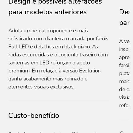
Design e possíveis alterações
para modelos anteriores
Desi
para
Adota um visual imponente e mais
sofisticado, com dianteira marcada por faróis
A ver
Full LED e detalhes em black piano. As
inspir
rodas escurecidas e o conjunto traseiro com
apres
lanternas em LED reforçam o apelo
faróis
premium. Em relação à versão Evolution,
plata
ganha acabamento mais refinado e
maior
elementos visuais exclusivos.
de co
visual
reforç
Custo-benefício