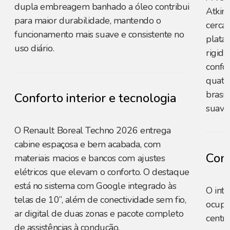
dupla embreagem banhado a óleo contribui
Atkins
para maior durabilidade, mantendo o
cerca 
funcionamento mais suave e consistente no
plata
uso diário.
rigide
confor
quatro
brasi
Conforto interior e tecnologia
suavid
O Renault Boreal Techno 2026 entrega
cabine espaçosa e bem acabada, com
Conf
materiais macios e bancos com ajustes
elétricos que elevam o conforto. O destaque
está no sistema com Google integrado às
O int
telas de 10”, além de conectividade sem fio,
ocupa
ar digital de duas zonas e pacote completo
centr
de assistências à condução.