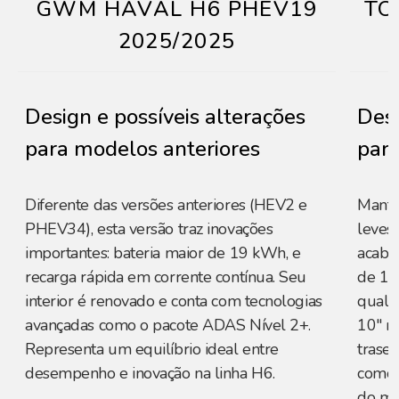
GWM HAVAL H6 PHEV19
TO
2025/2025
Design e possíveis alterações
Desi
para modelos anteriores
para
Diferente das versões anteriores (HEV2 e
Mantém
PHEV34), esta versão traz inovações
leves 
importantes: bateria maior de 19 kWh, e
acaba
recarga rápida em corrente contínua. Seu
de 17"
interior é renovado e conta com tecnologias
quali
avançadas como o pacote ADAS Nível 2+.
10" m
Representa um equilíbrio ideal entre
trasei
desempenho e inovação na linha H6.
como 
do mo