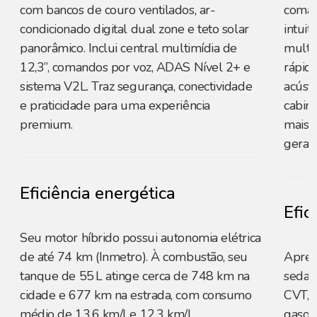
com bancos de couro ventilados, ar-
coman
condicionado digital dual zone e teto solar
intuit
panorâmico. Inclui central multimídia de
multi
12,3”, comandos por voz, ADAS Nível 2+ e
rápid
sistema V2L. Traz segurança, conectividade
acústi
e praticidade para uma experiência
cabin
premium.
mais a
geral
Eficiência energética
Efic
Seu motor híbrido possui autonomia elétrica
de até 74 km (Inmetro). À combustão, seu
Apres
tanque de 55 L atinge cerca de 748 km na
sedan
cidade e 677 km na estrada, com consumo
CVT, r
médio de 13,6 km/l e 12,3 km/l,
gasoli