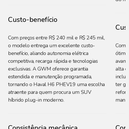
Custo-benefício
Cust
Com preços entre R$ 240 mil e R$ 245 mil,
o modelo entrega um excelente custo-
Com p
benefício, aliando autonomia elétrica
ótimo
competitiva, recarga rápida e tecnologias
avanç
exclusivas. A GWM oferece garantia
alta c
estendida e manutenção programada,
inclui
tornando o Haval H6 PHEV19 uma escolha
ter ga
atraente para quem procura um SUV
reforç
híbrido plug-in moderno.
manut
Consistência mecânica
Cons