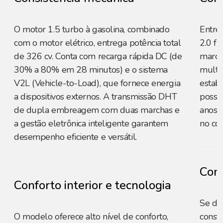
O motor 1.5 turbo à gasolina, combinado
Entre
com o motor elétrico, entrega potência total
2.0 fl
de 326 cv. Conta com recarga rápida DC (de
march
30% a 80% em 28 minutos) e o sistema
multil
V2L (Vehicle-to-Load), que fornece energia
estabi
a dispositivos externos. A transmissão DHT
possib
de dupla embreagem com duas marchas e
anos r
a gestão eletrônica inteligente garantem
no co
desempenho eficiente e versátil.
Conf
Conforto interior e tecnologia
Se de
O modelo oferece alto nível de conforto,
constr