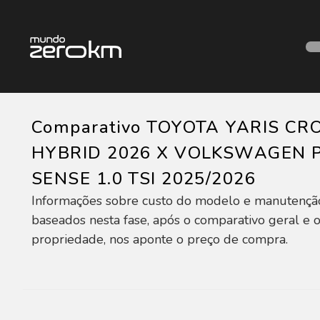
Comparativo TOYOTA YARIS CR
HYBRID 2026 X VOLKSWAGEN 
SENSE 1.0 TSI 2025/2026
Informações sobre custo do modelo e manutençã
baseados nesta fase, após o comparativo geral e o
propriedade, nos aponte o preço de compra.