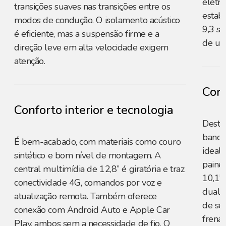
elétri
transições suaves nas transições entre os
estab
modos de condução. O isolamento acústico
9,3 s
é eficiente, mas a suspensão firme e a
de um
direção leve em alta velocidade exigem
atenção.
Conf
Conforto interior e tecnologia
Desta
banco
É bem-acabado, com materiais como couro
ideal 
sintético e bom nível de montagem. A
painel
central multimídia de 12,8” é giratória e traz
10,1”
conectividade 4G, comandos por voz e
dual-
atualização remota. Também oferece
de se
conexão com Android Auto e Apple Car
frena
Play, ambos sem a necessidade de fio. O