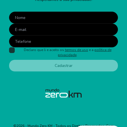
Declaro que li e aceito os
termos de uso
e a
política de
privacidade
.
Cadastrar
©
2026
- Mundo Zero KM - Todos os Direitos Reservados. Com