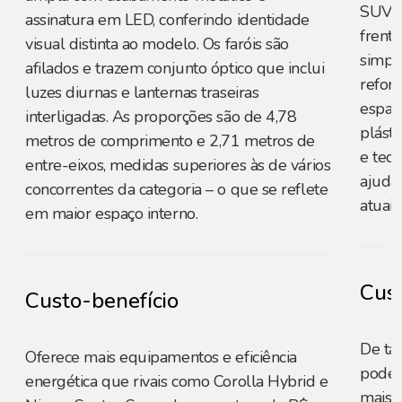
SUVs 
assinatura em LED, conferindo identidade
frente
visual distinta ao modelo. Os faróis são
simpl
afilados e trazem conjunto óptico que inclui
reforç
luzes diurnas e lanternas traseiras
espaç
interligadas. As proporções são de 4,78
plást
metros de comprimento e 2,71 metros de
e teci
entre-eixos, medidas superiores às de vários
ajuda
concorrentes da categoria – o que se reflete
atuais.
em maior espaço interno.
Cust
Custo-benefício
De ta
Oferece mais equipamentos e eficiência
pode 
energética que rivais como Corolla Hybrid e
mais 