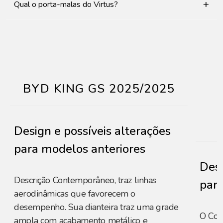
+
Qual o porta-malas do Virtus?
BYD KING GS 2025/2025
Design e possíveis alterações
para modelos anteriores
Desi
Descrição Contemporâneo, traz linhas
para
aerodinâmicas que favorecem o
desempenho. Sua dianteira traz uma grade
O Com
ampla com acabamento metálico e