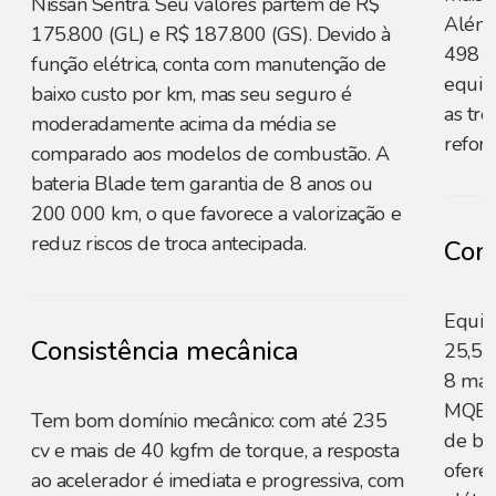
Nissan Sentra. Seu valores partem de R$
Além 
175.800 (GL) e R$ 187.800 (GS). Devido à
498 li
função elétrica, conta com manutenção de
equip
baixo custo por km, mas seu seguro é
as trê
moderadamente acima da média se
reforç
comparado aos modelos de combustão. A
bateria Blade tem garantia de 8 anos ou
200 000 km, o que favorece a valorização e
reduz riscos de troca antecipada.
Cons
Equip
Consistência mecânica
25,5 
8 mar
MQB d
Tem bom domínio mecânico: com até 235
de ba
cv e mais de 40 kgfm de torque, a resposta
ofere
ao acelerador é imediata e progressiva, com