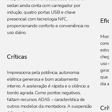
sedan ainda conta com carregador por
indução, quatro portas USB e chave
presencial com tecnologia NFC,
Efic
proporcionando conforto e conveniência no
uso diário.
Mostr
consu
estrad
Críticas
chega
uso u
giros 
Impressiona pela potência, autonomia
que fa
elétrica generosa e bom acabamento
dia a d
interno. A aceleração é rápida e o silêncio a
bordo agrada. Como pontos negativos,
faltam recursos ADAS – característica de
outros modelos da montadora. A suspensão
Crít