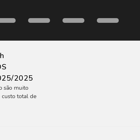
th
OS
025/2025
o são muito
 custo total de