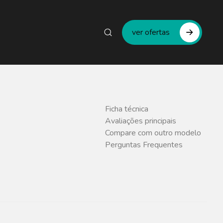
ver ofertas
Ficha técnica
Avaliações principais
Compare com outro modelo
Perguntas Frequentes