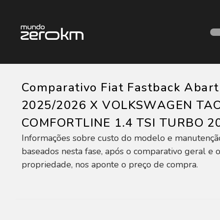
Comparativo Fiat Fastback Abar
2025/2026 X VOLKSWAGEN TA
COMFORTLINE 1.4 TSI TURBO 2
Informações sobre custo do modelo e manutençã
baseados nesta fase, após o comparativo geral e o
propriedade, nos aponte o preço de compra.