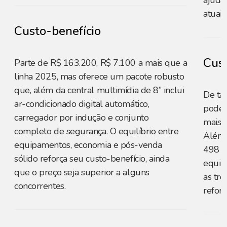
ajuda
atuais.
Custo-benefício
Cust
Parte de R$ 163.200, R$ 7.100 a mais que a
linha 2025, mas oferece um pacote robusto
que, além da central multimídia de 8” inclui
De ta
ar-condicionado digital automático,
pode 
carregador por indução e conjunto
mais 
completo de segurança. O equilíbrio entre
Além 
equipamentos, economia e pós-venda
498 li
sólido reforça seu custo-benefício, ainda
equip
que o preço seja superior a alguns
as trê
concorrentes.
reforç