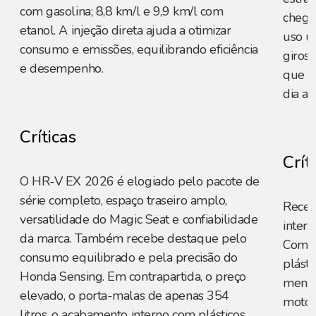
com gasolina; 8,8 km/l e 9,9 km/l com
chega
etanol. A injeção direta ajuda a otimizar
uso u
consumo e emissões, equilibrando eficiência
giros 
e desempenho.
que fa
dia a d
Críticas
Crít
O HR-V EX 2026 é elogiado pelo pacote de
série completo, espaço traseiro amplo,
Receb
versatilidade do Magic Seat e confiabilidade
intern
da marca. Também recebe destaque pelo
Como 
consumo equilibrado e pela precisão do
plást
Honda Sensing. Em contrapartida, o preço
menos
elevado, o porta-malas de apenas 354
motor,
litros, o acabamento interno com plásticos