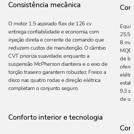
Consistência mecânica
Cons
O motor 1.5 aspirado flex de 126 cv
Equip
entrega confiabilidade e economia, com
25,5 
injeção direta e corrente de comando que
8 mar
reduzem custos de manutenção. O câmbio
MQB d
CVT prioriza suavidade, enquanto a
de ba
suspensão McPherson dianteira e o eixo de
ofere
torção traseiro garantem robustez. Freios a
elétri
disco nas quatro rodas e direção elétrica
estab
completam o conjunto seguro.
9,3 s
de um
Conforto interior e tecnologia
Conf