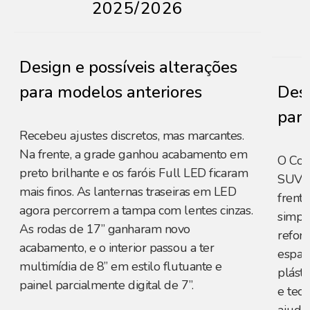
2025/2026
Design e possíveis alterações
para modelos anteriores
Desi
para
Recebeu ajustes discretos, mas marcantes.
Na frente, a grade ganhou acabamento em
O Com
preto brilhante e os faróis Full LED ficaram
SUVs 
mais finos. As lanternas traseiras em LED
frente
agora percorrem a tampa com lentes cinzas.
simpl
As rodas de 17” ganharam novo
reforç
acabamento, e o interior passou a ter
espaç
multimídia de 8” em estilo flutuante e
plást
painel parcialmente digital de 7”.
e teci