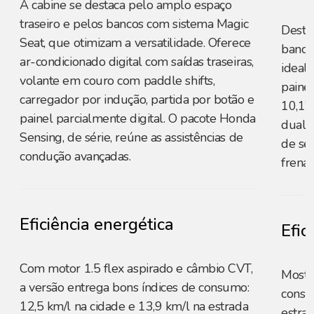
A cabine se destaca pelo amplo espaço
traseiro e pelos bancos com sistema Magic
Desta
Seat, que otimizam a versatilidade. Oferece
banco
ar-condicionado digital com saídas traseiras,
ideal 
volante em couro com paddle shifts,
painel
carregador por indução, partida por botão e
10,1”
painel parcialmente digital. O pacote Honda
dual-
Sensing, de série, reúne as assistências de
de se
condução avançadas.
frena
Eficiência energética
Efic
Com motor 1.5 flex aspirado e câmbio CVT,
Mostr
a versão entrega bons índices de consumo:
consu
12,5 km/l na cidade e 13,9 km/l na estrada
estrad