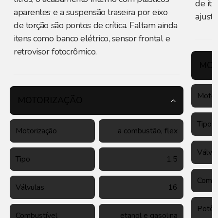
de it
aparentes e a suspensão traseira por eixo
ajuste
de torção são pontos de crítica. Faltam ainda
itens como banco elétrico, sensor frontal e
retrovisor fotocrômico.
MOT
Motor
MOTORIZAÇÃO
Tipo
Motorização
a combustão, flex
Válvu
Tipo
1.5
Combu
Válvulas
16
Potên
Combustível
etanol e gasolina