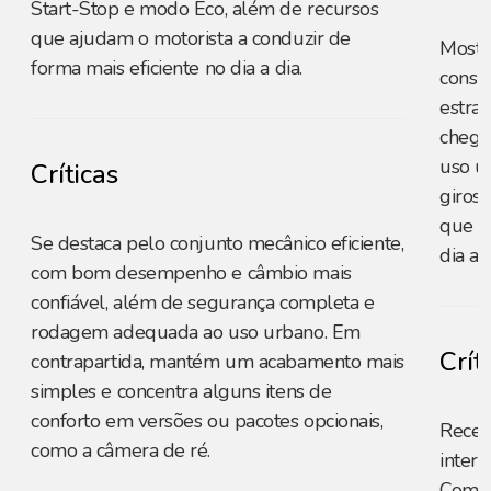
Start-Stop e modo Eco, além de recursos
que ajudam o motorista a conduzir de
Mostr
forma mais eficiente no dia a dia.
consu
estrad
chega
uso u
Críticas
giros 
que fa
Se destaca pelo conjunto mecânico eficiente,
dia a d
com bom desempenho e câmbio mais
confiável, além de segurança completa e
rodagem adequada ao uso urbano. Em
Crít
contrapartida, mantém um acabamento mais
simples e concentra alguns itens de
conforto em versões ou pacotes opcionais,
Receb
como a câmera de ré.
intern
Como 