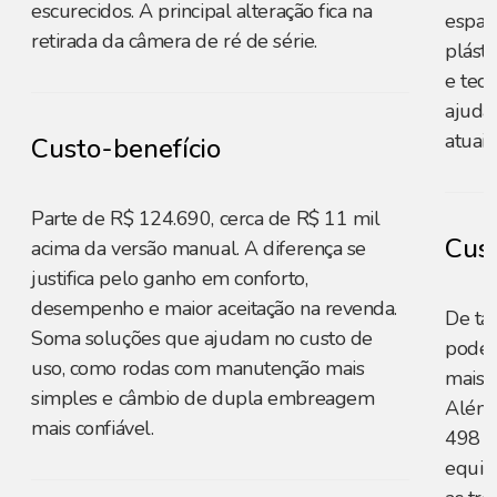
escurecidos. A principal alteração fica na
espaç
retirada da câmera de ré de série.
plást
e teci
ajuda
atuais.
Custo-benefício
Parte de R$ 124.690, cerca de R$ 11 mil
Cust
acima da versão manual. A diferença se
justifica pelo ganho em conforto,
desempenho e maior aceitação na revenda.
De ta
Soma soluções que ajudam no custo de
pode 
uso, como rodas com manutenção mais
mais 
simples e câmbio de dupla embreagem
Além 
mais confiável.
498 li
equip