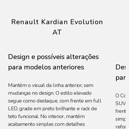
Renault Kardian Evolution
AT
Design e possíveis alterações
para modelos anteriores
Desi
para
Mantém o visual da linha anterior, sem
mudanças no design. O estilo elevado
O Com
segue como destaque, com frente em full
SUVs 
LED, grade em preto brilhante e rack de
frente
teto funcional. No interior, mantém
simpl
acabamento simples com detalhes
reforç