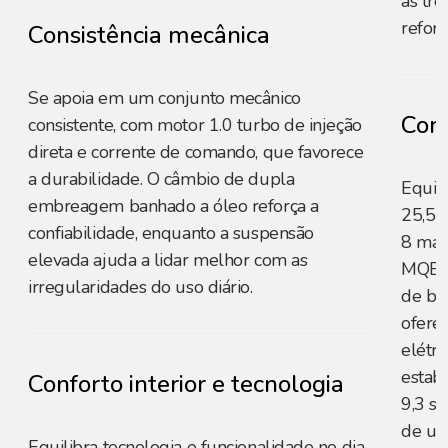
as trê
reforç
Consistência mecânica
Se apoia em um conjunto mecânico
Cons
consistente, com motor 1.0 turbo de injeção
direta e corrente de comando, que favorece
a durabilidade. O câmbio de dupla
Equip
embreagem banhado a óleo reforça a
25,5 
confiabilidade, enquanto a suspensão
8 mar
elevada ajuda a lidar melhor com as
MQB d
irregularidades do uso diário.
de ba
ofere
elétri
estab
Conforto interior e tecnologia
9,3 s
de um
Equilibra tecnologia e funcionalidade no dia