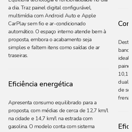
a dia. Traz painel digital configurável,
multimídia com Android Auto e Apple
Conf
CarPlay sem fio e ar-condicionado
automático. O espaço interno atende bem à
proposta, embora o acabamento seja
Desta
simples e faltem itens como saídas de ar
banco
traseiras.
ideal 
painel
10,1”
dual-
Eficiência energética
de se
frena
Apresenta consumo equilibrado para a
proposta, com médias de cerca de 12,7 km/l
na cidade e 14,7 km/l na estrada com
Efic
gasolina. O modelo conta com sistema