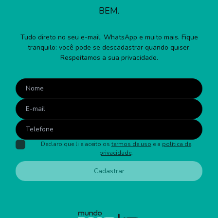
BEM.
Tudo direto no seu e-mail, WhatsApp e muito mais. Fique
tranquilo: você pode se descadastrar quando quiser.
Respeitamos a sua privacidade.
Declaro que li e aceito os
termos de uso
e a
política de
privacidade
.
Cadastrar