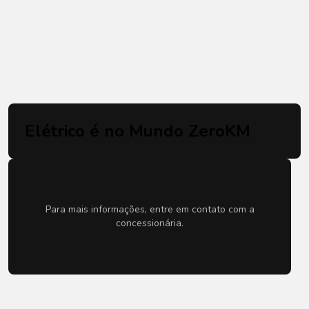
Ver todas as ofertas
Ver ofertas de
mundo-zero-km
Ver ofertas de
categoria
Elétrico é no Mundo ZeroKM
Para mais informações, entre em contato com a
concessionária.