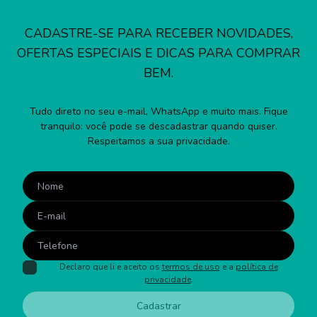
CADASTRE-SE PARA RECEBER NOVIDADES,
OFERTAS ESPECIAIS E DICAS PARA COMPRAR
BEM.
Tudo direto no seu e-mail, WhatsApp e muito mais. Fique
tranquilo: você pode se descadastrar quando quiser.
Respeitamos a sua privacidade.
Declaro que li e aceito os
termos de uso
e a
política de
privacidade
.
Cadastrar