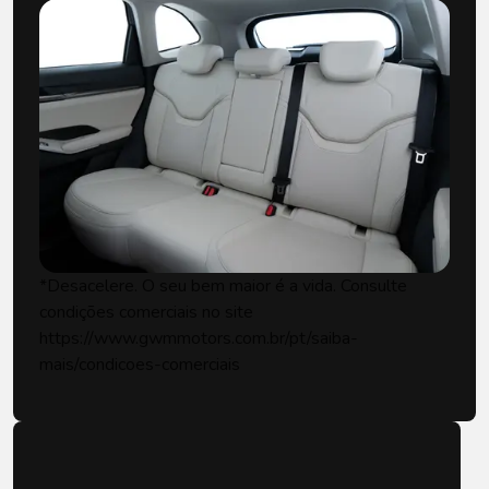
*Desacelere. O seu bem maior é a vida. Consulte
condições comerciais no site
https://www.gwmmotors.com.br/pt/saiba-
mais/condicoes-comerciais