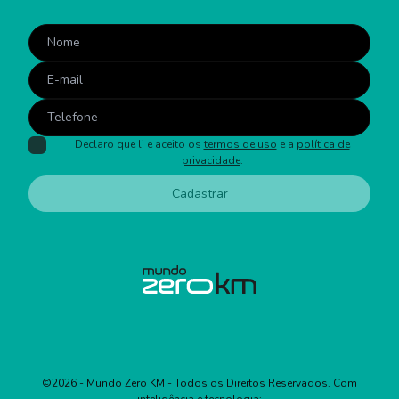
Declaro que li e aceito os
termos de uso
e a
política de
privacidade
.
Cadastrar
©
2026
- Mundo Zero KM - Todos os Direitos Reservados. Com
inteligência e tecnologia: