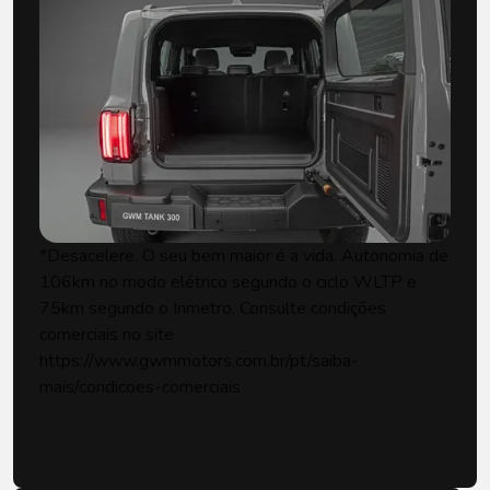
*Desacelere. O seu bem maior é a vida. Autonomia de
106km no modo elétrico segundo o ciclo WLTP e
75km segundo o Inmetro. Consulte condições
comerciais no site
https://www.gwmmotors.com.br/pt/saiba-
mais/condicoes-comerciais