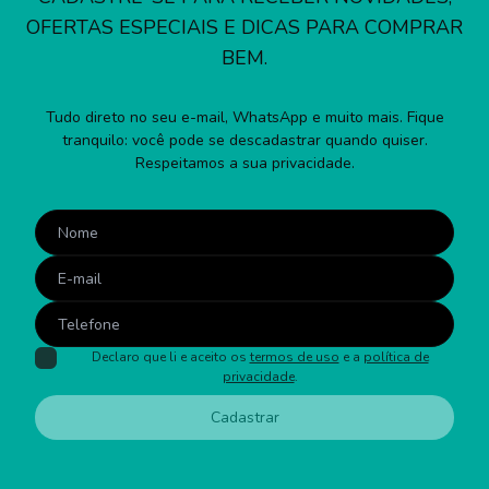
OFERTAS ESPECIAIS E DICAS PARA COMPRAR
BEM.
Tudo direto no seu e-mail, WhatsApp e muito mais. Fique
tranquilo: você pode se descadastrar quando quiser.
Respeitamos a sua privacidade.
Declaro que li e aceito os
termos de uso
e a
política de
privacidade
.
Cadastrar