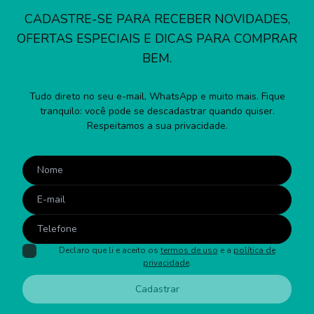
CADASTRE-SE PARA RECEBER NOVIDADES,
OFERTAS ESPECIAIS E DICAS PARA COMPRAR
BEM.
Tudo direto no seu e-mail, WhatsApp e muito mais. Fique
tranquilo: você pode se descadastrar quando quiser.
Respeitamos a sua privacidade.
Declaro que li e aceito os
termos de uso
e a
política de
privacidade
.
Cadastrar