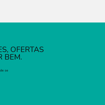
S, OFERTAS
R BEM.
ode se