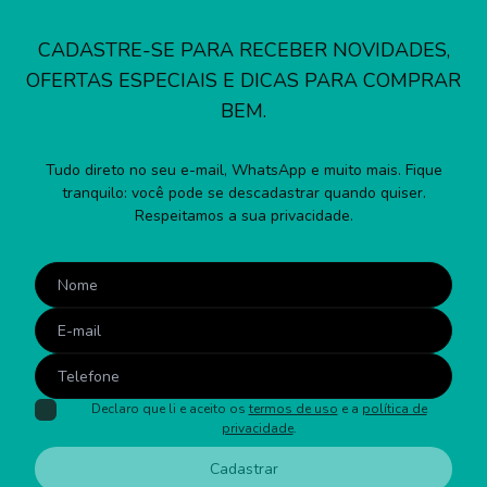
CADASTRE-SE PARA RECEBER NOVIDADES,
OFERTAS ESPECIAIS E DICAS PARA COMPRAR
BEM.
Tudo direto no seu e-mail, WhatsApp e muito mais. Fique
tranquilo: você pode se descadastrar quando quiser.
Respeitamos a sua privacidade.
Declaro que li e aceito os
termos de uso
e a
política de
privacidade
.
Cadastrar