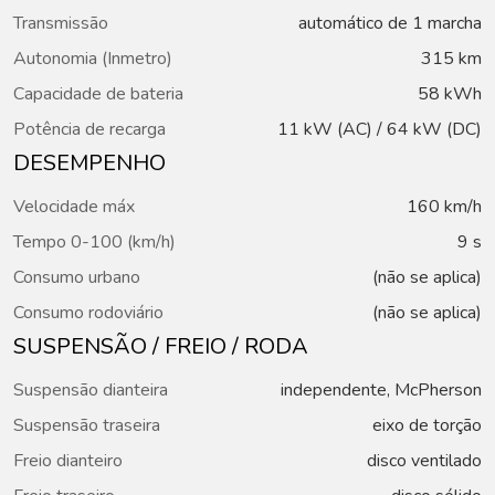
Transmissão
automático de 1 marcha
Autonomia (Inmetro)
315 km
Capacidade de bateria
58 kWh
Potência de recarga
11 kW (AC) / 64 kW (DC)
DESEMPENHO
Velocidade máx
160 km/h
Tempo 0-100 (km/h)
9 s
Consumo urbano
(não se aplica)
Consumo rodoviário
(não se aplica)
SUSPENSÃO / FREIO / RODA
Suspensão dianteira
independente, McPherson
Suspensão traseira
eixo de torção
Freio dianteiro
disco ventilado