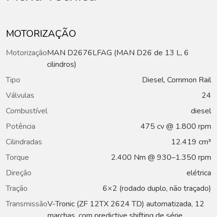
MOTORIZAÇÃO
Motorização
MAN D2676LFAG (MAN D26 de 13 L, 6
cilindros)
Tipo
Diesel, Common Rail
Válvulas
24
Combustível
diesel
Potência
475 cv @ 1.800 rpm
Cilindradas
12.419 cm³
Torque
2.400 Nm @ 930–1.350 rpm
Direção
elétrica
Tração
6×2 (rodado duplo, não traçado)
Transmissão
V-Tronic (ZF 12TX 2624 TD) automatizada, 12
marchas, com predictive shifting de série