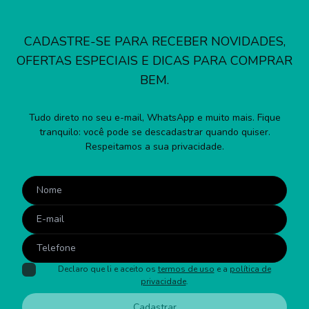
CADASTRE-SE PARA RECEBER NOVIDADES,
OFERTAS ESPECIAIS E DICAS PARA COMPRAR
BEM.
Tudo direto no seu e-mail, WhatsApp e muito mais. Fique
tranquilo: você pode se descadastrar quando quiser.
Respeitamos a sua privacidade.
Declaro que li e aceito os
termos de uso
e a
política de
privacidade
.
Cadastrar