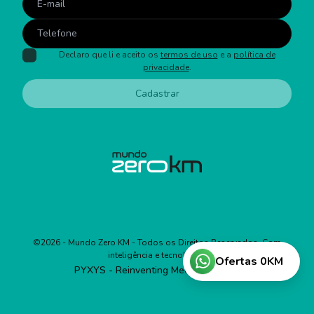
Declaro que li e aceito os
termos de uso
e a
política de
privacidade
.
Cadastrar
©
2026
- Mundo Zero KM - Todos os Direitos Reservados. Com
inteligência e tecnologia:
Ofertas 0KM
PYXYS - Reinventing Media Business