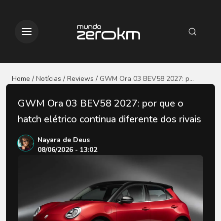
Home / Notícias
/ Reviews
/
GWM Ora 03 BEV58 2027: por
que o hatch elétrico continua
diferente dos rivais
GWM Ora 03 BEV58 2027: por que o
hatch elétrico continua diferente dos rivais
Nayara de Deus
08/06/2026 - 13:02