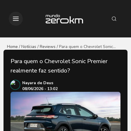
Home / Notícias
/ Reviews
/
Para quem o Chevrolet Sonic
Premier realmente faz
sentido?
Para quem o Chevrolet Sonic Premier
realmente faz sentido?
Nayara de Deus
08/06/2026 - 13:02