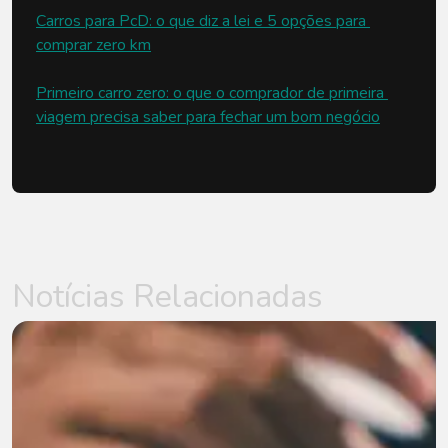
Carros para PcD: o que diz a lei e 5 opções para 
comprar zero km
Primeiro carro zero: o que o comprador de primeira 
viagem precisa saber para fechar um bom negócio
Notícias Relacionadas