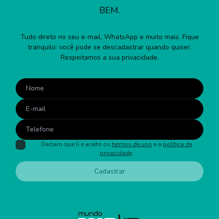
BEM.
Tudo direto no seu e-mail, WhatsApp e muito mais. Fique
tranquilo: você pode se descadastrar quando quiser.
Respeitamos a sua privacidade.
Declaro que li e aceito os
termos de uso
e a
política de
privacidade
.
Cadastrar