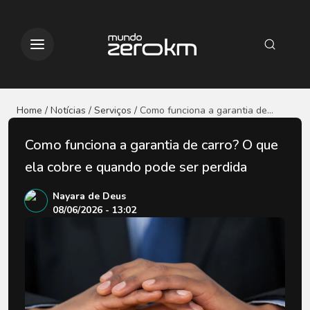
Home / Notícias
/ Serviços
/
Como funciona a garantia de
carro? O que ela cobre e
quando pode ser perdida
Como funciona a garantia de carro? O que
ela cobre e quando pode ser perdida
Nayara de Deus
08/06/2026 - 13:02