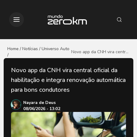
Home / Notícias
/ Universo Auto
Novo app da CNH vira central
/
oficial da habilitação e
integra renovação
Novo app da CNH vira central oficial da
automática para bons
condutores
habilitação e integra renovação automática
para bons condutores
Nayara de Deus
08/06/2026 - 13:02