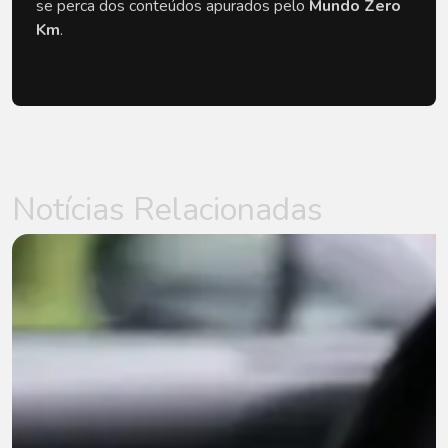
se perca dos conteúdos apurados pelo
Mundo Zero
Km
.
Notícias Relacionadas