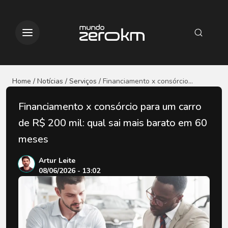
Home / Notícias
/ Serviços
/
Financiamento x consórcio
para um carro de R$ 200 mil:
qual sai mais barato em 60
Financiamento x consórcio para um carro
meses
de R$ 200 mil: qual sai mais barato em 60
meses
Artur Leite
08/06/2026 - 13:02