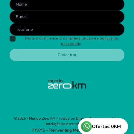
Declaro que li e aceito os
termos de uso
e a
política de
privacidade
.
Cadastrar
©
2026
- Mundo Zero KM - Todos os Direitos Reservados. Com
inteligência e tecnologia:
Ofertas 0KM
PYXYS - Reinventing Media Business