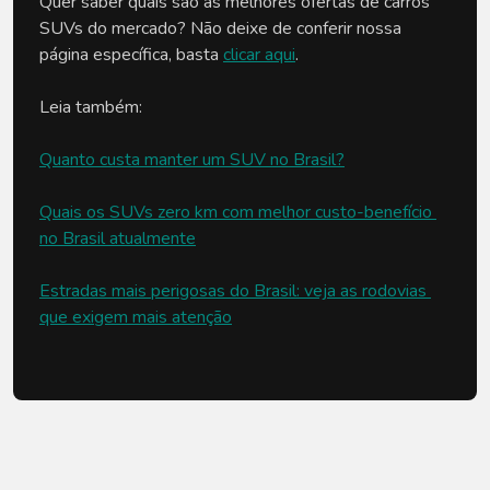
Quer saber quais são as melhores ofertas de carros 
SUVs do mercado? Não deixe de conferir nossa 
página específica, basta 
clicar aqui
.
Leia também:
Quanto custa manter um SUV no Brasil?
Quais os SUVs zero km com melhor custo-benefício 
no Brasil atualmente
Estradas mais perigosas do Brasil: veja as rodovias 
que exigem mais atenção