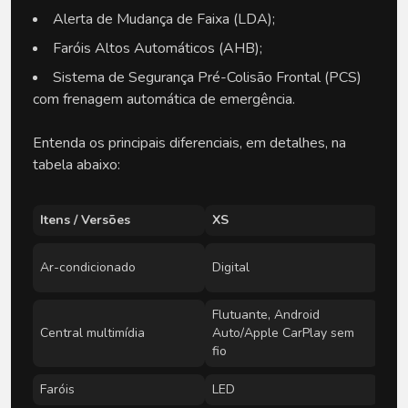
Alerta de Mudança de Faixa (LDA);
Faróis Altos Automáticos (AHB);
Sistema de Segurança Pré-Colisão Frontal (PCS)
com frenagem automática de emergência.
Entenda os principais diferenciais, em detalhes, na
tabela abaixo:
Itens / Versões
XS
XL
Aut
Ar-condicionado
Digital
tras
Flutuante, Android
Central multimídia
Auto/Apple CarPlay sem
+ W
fio
Faróis
LED
+ a