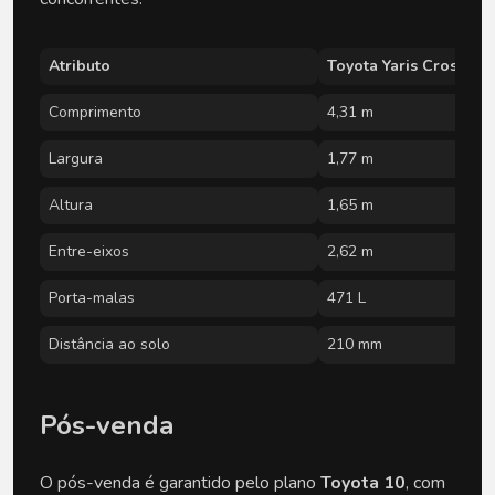
Atributo
Toyota Yaris Cross
Comprimento
4,31 m
Largura
1,77 m
Altura
1,65 m
Entre-eixos
2,62 m
Porta-malas
471 L
Distância ao solo
210 mm
Pós-venda
O pós-venda é garantido pelo plano
Toyota 10
, com