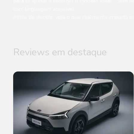
para te ajudar a escolher o modelo ideal – sem e
com linguagem acessível.
Antes de decidir, veja o que realmente importa e
Reviews em destaque