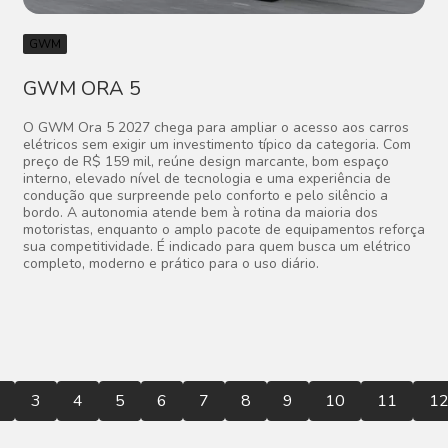
GWM
GWM ORA 5
O GWM Ora 5 2027 chega para ampliar o acesso aos carros
elétricos sem exigir um investimento típico da categoria. Com
preço de R$ 159 mil, reúne design marcante, bom espaço
interno, elevado nível de tecnologia e uma experiência de
condução que surpreende pelo conforto e pelo silêncio a
bordo. A autonomia atende bem à rotina da maioria dos
motoristas, enquanto o amplo pacote de equipamentos reforça
sua competitividade. É indicado para quem busca um elétrico
completo, moderno e prático para o uso diário.
3
4
5
6
7
8
9
10
11
1