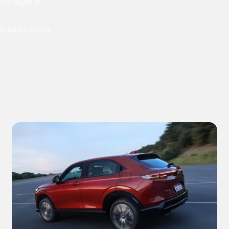
nrolação e
m cada carro.