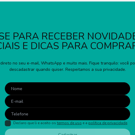
SE PARA RECEBER NOVIDADE
IAIS E DICAS PARA COMPRA
direto no seu e-mail, WhatsApp e muito mais. Fique tranquilo: você p
descadastrar quando quiser. Respeitamos a sua privacidade.
Declaro que li e aceito os
termos de uso
e a
política de privacidade
.
Cadastrar