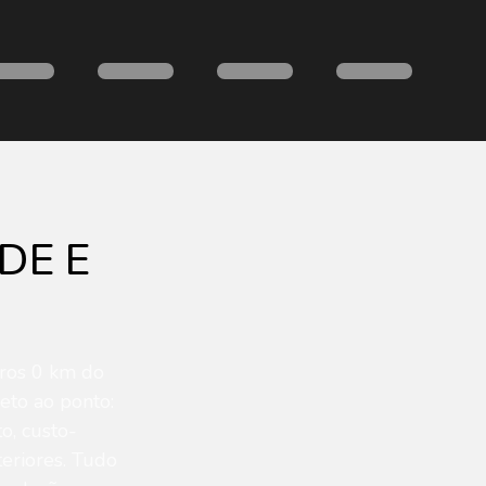
DE E
rros 0 km do
eto ao ponto:
o, custo-
eriores. Tudo