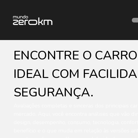
ENCONTRE O CARRO
IDEAL COM FACILIDA
SEGURANÇA.
Avaliações completas e sinceras dos principais ca
mercado. Aqui, você encontra análises que vão dir
design, desempenho, consumo, tecnologia, confort
benefício e o que muda em relação às versões ant